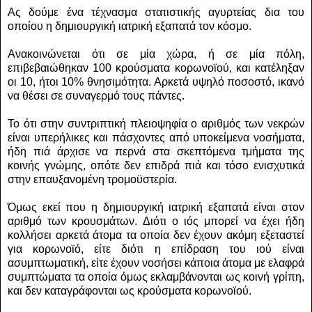
Ας δούμε ένα τέχνασμα στατιστικής αγυρτείας δια του
οποίου η δημιουργική ιατρική εξαπατά τον κόσμο.
Ανακοινώνεται ότι σε μία χώρα, ή σε μία πόλη,
επιβεβαιώθηκαν 100 κρούσματα κορωνοϊού, και κατέληξαν
οι 10, ήτοι 10% θνησιμότητα. Αρκετά υψηλό ποσοστό, ικανό
να θέσει σε συναγερμό τους πάντες.
Το ότι στην συντριπτική πλειοψηφία ο αριθμός των νεκρών
είναι υπερήλικες και πάσχοντες από υποκείμενα νοσήματα,
ήδη πιά άρχισε να περνά στα σκεπτόμενα τμήματα της
κοινής γνώμης, οπότε δεν επιδρά πιά και τόσο ενισχυτικά
στην επαυξανομένη τρομοϋστερία.
Όμως εκεί που η δημιουργική ιατρική εξαπατά είναι στον
αριθμό των κρουσμάτων. Διότι ο ιός μπορεί να έχει ήδη
κολλήσει αρκετά άτομα τα οποία δεν έχουν ακόμη εξεταστεί
για κορωνοϊό, είτε διότι η επίδραση του ιού είναι
ασυμπτωματική, είτε έχουν νοσήσει κάποια άτομα με ελαφρά
συμπτώματα τα οποία όμως εκλαμβάνονται ως κοινή γρίπη,
και δεν καταγράφονται ως κρούσματα κορωνοϊού.