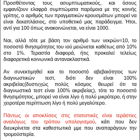
Προσθέτοντας τους ασυμπτωματικούς, και όσους
εμφανίζουν ελαφρά συμπτώματα παρόμοια με της κοινής
γρίπης, ο αριθμός των πραγματικών κρουσμάτων μπορεί να
είναι δεκαπλάσιος, στο υποθετικό μας παράδειγμα.
Ήτοι,
αντί για 100 όπως ανακοινώνεται, να είναι 1000.
Ναι, αλλά τότε με βάση τον αριθμό των νεκρών=10, το
ποσοστό θνησιμότητος του ιού μειώνεται καθέτως από 10%
στο 1%.
Τεραστία διαφορά, ήτις προκαλεί τελείως
διαφορετικά κοινωνικά αντανακλαστικά.
Αν συνεκτιμηθεί και το ποσοστό αβεβαιότητος των
διαγνωστικών τεστ, διότι δεν είναι 100%
ακριβείας(δυστυχώς πολύς κόσμος θεωρεί ότι τα
διαγνωστικά τεστ είναι 100% ακριβείας), τότε το ποσοστό
θνησιμότητος, μπορεί να είναι λίγο ή πολύ μικρότερο, ή στην
χειροτέρα περίπτωση λίγο ή πολύ μεγαλύτερο.
Πάντως οι αποκλίσεις στις στατιστικές είναι τεράστιες
αναλόγως του τρόπου υπολογισμού
, κάτι που δεν
διευκρίνεται στα καθεστωτικά μμε που αναπαράγουν την
τρομοϋστερία.