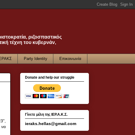
ριστοκρατία, ριζοσπαστικός
τική τέχνη του κυβερνάν,
ΙΕΡΑΚΣ
Party Identity
Επικοινωνία
Donate and help our struggle
Γίνετε μέλη της ΙΕΡ.Α.Κ.Σ.
3",
ieraks.hellas@gmail.com
 να