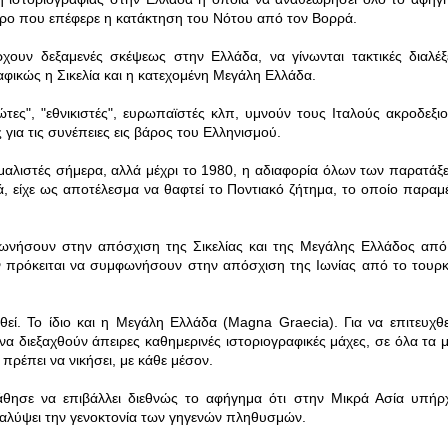
λεθρο που επέφερε η κατάκτηση του Νότου από τον Βορρά.
χουν δεξαμενές σκέψεως στην Ελλάδα, να γίνωνται τακτικές διαλέξε
αφικώς η Σικελία και η κατεχομένη Μεγάλη Ελλάδα.
τες", "εθνικιστές", ευρωπαϊστές κλπ, υμνούν τους Ιταλούς ακροδεξιο
για τις συνέπειες εις βάρος του Ελληνισμού.
εμαλιστές σήμερα, αλλά μέχρι το 1980, η αδιαφορία όλων των παρατάξ
ά, είχε ως αποτέλεσμα να θαφτεί το Ποντιακό ζήτημα, το οποίο παραμέ
μφωνήσουν στην απόσχιση της Σικελίας και της Μεγάλης Ελλάδος από
εν πρόκειται να συμφωνήσουν στην απόσχιση της Ιωνίας από το τουρκ
θεί.
Το ίδιο και η Μεγάλη Ελλάδα (Magna Graecia).
Για να επιτευχθε
να διεξαχθούν άπειρες καθημερινές ιστοριογραφικές μάχες, σε όλα τα μ
πρέπει να νικήσει, με κάθε μέσον.
θησε να επιβάλλει διεθνώς το αφήγημα ότι στην Μικρά Ασία υπήρ
καλύψει την γενοκτονία των γηγενών πληθυσμών.