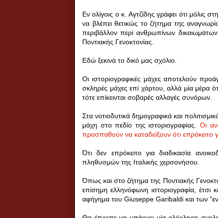
Εν ολίγοις ο κ. Αγτζίδης γράφει ότι μόλις σ
να βλέπει θετικώς το ζήτημα της αναγνωρί
περιβάλλον περί ανθρωπίνων δικαιωμάτων
Ποντιακής Γενοκτονίας.
Εδώ ξεκινά το δικό μας σχόλιο.
Οι ιστοριογραφικές μάχες αποτελούν προάγγ
σκληρές μάχες επί χάρτου, αλλά μία μέρα ό
τότε επίκεινται σοβαρές αλλαγές συνόρων.
Στα νοτιοδυτικά δημογραφικά και πολιτισμικ
μάχη στο πεδίο της ιστοριογραφίας.
Οι αν
προσπαθούν να καταδείξουν ότι επρόκειτο γ
Ότι δεν επρόκειτο για διαδικασία ανοικ
πληθυσμών της Ιταλικής χερσονήσου.
Όπως και στο ζήτημα της Ποντιακής Γενοκτο
επίσημη ελληνόφωνη ιστοριογραφία, έτσι κ
αφήγημα του
Giuseppe
Garibaldi
και των "ε
Θα έπρεπε να υπάρχει μία ολόκληρη σχολ