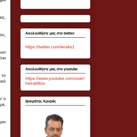
ις,
Ακολουθήστε μας στο twitter
ύς,
https://twitter.com/ieraks1
εων
νει
Ακολουθήστε μας στο youtube
 το
https://www.youtube.com/user/
ικό
heiraklitos
ί ο
Ιφικράτης Αμυράς
με,
χαν