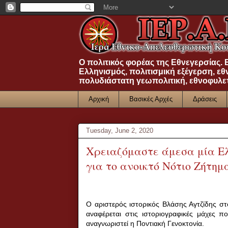
Ο πολιτικός φορέας της Εθνεγερσίας.
Ελληνισμός, πολιτισμική εξέγερση, εθ
πολυδιάστατη γεωπολιτική, εθνοφυλε
Αρχική
Βασικές Αρχές
Δράσεις
Tuesday, June 2, 2020
Χρειαζόμαστε άμεσα μία Ελ
για το ανοικτό Νότιο Ζήτημα
Ο αριστερός ιστορικός Βλάσης Αγτζίδης στ
αναφέρεται στις ιστοριογραφικές μάχες 
αναγνωριστεί η Ποντιακή Γενοκτονία.