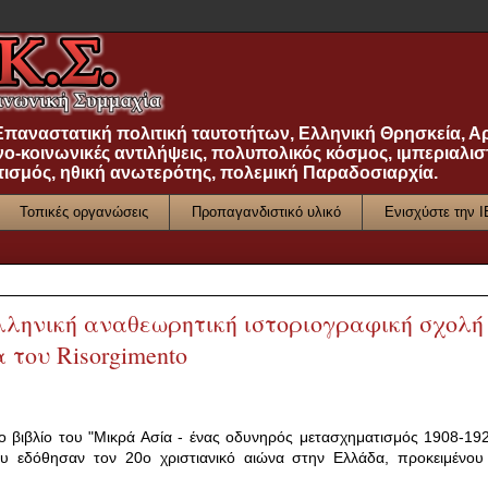
 Επαναστατική πολιτική ταυτοτήτων, Ελληνική Θρησκεία, Α
νο-κοινωνικές αντιλήψεις, πολυπολικός κόσμος, ιμπεριαλισ
τισμός, ηθική ανωτερότης, πολεμική Παραδοσιαρχία.
Τοπικές οργανώσεις
Προπαγανδιστικό υλικό
Ενισχύστε την 
ληνική αναθεωρητική ιστοριογραφική σχολή
 του Risorgimento
ο βιβλίο του "Μικρά Ασία - ένας οδυνηρός μετασχηματισμός 1908-192
που εδόθησαν τον 20ο χριστιανικό αιώνα στην Ελλάδα, προκειμένου