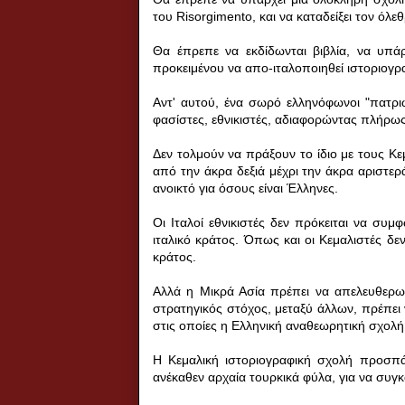
του
Risorgimento
, και να καταδείξει τον ό
Θα έπρεπε να εκδίδωνται βιβλία, να υπάρ
προκειμένου να απο-ιταλοποιηθεί ιστοριογρ
Αντ' αυτού, ένα σωρό ελληνόφωνοι "πατριώ
φασίστες, εθνικιστές, αδιαφορώντας πλήρως 
Δεν τολμούν να πράξουν το ίδιο με τους Κ
από την άκρα δεξιά μέχρι την άκρα αριστερ
ανοικτό για όσους είναι Έλληνες.
Οι Ιταλοί εθνικιστές δεν πρόκειται να συ
ιταλικό κράτος. Όπως και οι Κεμαλιστές δ
κράτος.
Αλλά η Μικρά Ασία πρέπει να απελευθερω
στρατηγικός στόχος, μεταξύ άλλων, πρέπει 
στις οποίες η Ελληνική αναθεωρητική σχολή 
Η Κεμαλική ιστοριογραφική σχολή προσπά
ανέκαθεν αρχαία τουρκικά φύλα, για να συγ