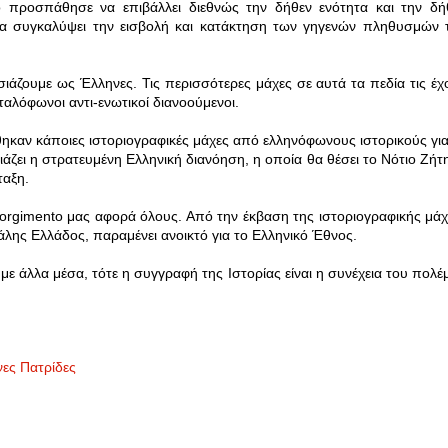
o
προσπάθησε να επιβάλλει διεθνώς την δήθεν ενότητα και την δή
 να συγκαλύψει την εισβολή και κατάκτηση των γηγενών πληθυσμών 
ιάζουμε ως Έλληνες. Τις περισσότερες μάχες σε αυτά τα πεδία τις έχ
ιταλόφωνοι αντι-ενωτικοί διανοούμενοι.
όθηκαν κάποιες ιστοριογραφικές μάχες από ελληνόφωνους ιστορικούς για
ιάζει η στρατευμένη Ελληνική διανόηση, η οποία θα θέσει το Νότιο Ζήτ
ταξη.
orgimento
μας αφορά όλους. Από την έκβαση της ιστοριογραφικής μάχ
άλης Ελλάδος, παραμένει ανοικτό για το Ελληνικό Έθνος.
 με άλλα μέσα, τότε η συγγραφή της Ιστορίας είναι η συνέχεια του πολέ
ες Πατρίδες