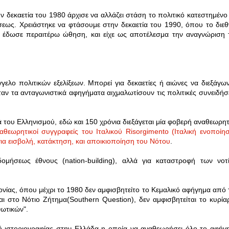
την δεκαετία του 1980 άρχισε να αλλάζει στάση το πολιτικό κατεστημένο 
σεως. Χρειάστηκε να φτάσουμε στην δεκαετία του 1990, όπου το διεθ
 έδωσε περαιτέρω ώθηση, και είχε ως αποτέλεσμα την αναγνώριση 
ελο πολιτικών εξελίξεων. Μπορεί για δεκαετίες ή αιώνες να διεξάγων
ταν τα ανταγωνιστικά αφηγήματα αιχμαλωτίσουν τις πολιτικές συνειδήσε
ά του Ελληνισμού, εδώ και 150 χρόνια διεξάγεται μία φοβερή αναθεωρητ
αθεωρητικοί συγγραφείς του Ιταλικού
Risorgimento
(Ιταλική ενοποίησ
ια εισβολή, κατάκτηση, και αποικιοποίηση του Νότου
.
οδομήσεως έθνους (
nation
-
building
), αλλά για καταστροφή των νοτ
νίας, όπου μέχρι το 1980 δεν αμφισβητείτο το Κεμαλικό αφήγημα από 
αι στο Νότιο Ζήτημα(
Southern
Question
), δεν αμφισβητείται το κυρία
νωτικών".
ή ιστοριογραφίας στην Ελλάδα η οποία να αναθεωρήσει όλο το αφήγ