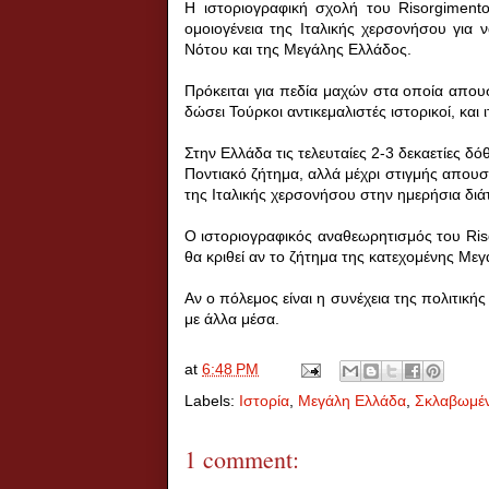
Η ιστοριογραφική σχολή του
Risorgiment
ομοιογένεια της Ιταλικής χερσονήσου για
Νότου και της Μεγάλης Ελλάδος.
Πρόκειται για πεδία μαχών στα οποία απουσ
δώσει Τούρκοι αντικεμαλιστές ιστορικοί, και 
Στην Ελλάδα τις τελευταίες 2-3 δεκαετίες δ
Ποντιακό ζήτημα, αλλά μέχρι στιγμής απουσ
της Ιταλικής χερσονήσου στην ημερήσια διά
Ο ιστοριογραφικός αναθεωρητισμός του
Ris
θα κριθεί αν το ζήτημα της κατεχομένης Μεγ
Αν ο πόλεμος είναι η συνέχεια της πολιτικής
με άλλα μέσα.
at
6:48 PM
Labels:
Ιστορία
,
Μεγάλη Ελλάδα
,
Σκλαβωμέν
1 comment: