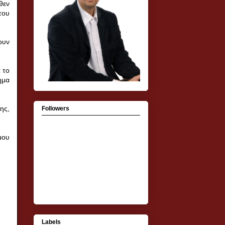
θεν
του
ουν
 το
ημα
ης,
Followers
μου
Labels