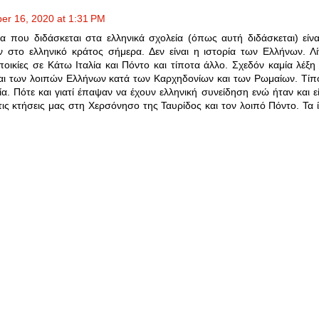
er 16, 2020 at 1:31 PM
α που διδάσκεται στα ελληνικά σχολεία (όπως αυτή διδάσκεται) είνα
 στο ελληνικό κράτος σήμερα. Δεν είναι η ιστορία των Ελλήνων. Λί
ποικίες σε Κάτω Ιταλία και Πόντο και τίποτα άλλο. Σχεδόν καμία λέξη 
ι των λοιπών Ελλήνων κατά των Καρχηδονίων και των Ρωμαίων. Τίπ
ία. Πότε και γιατί έπαψαν να έχουν ελληνική συνείδηση ενώ ήταν και εί
 τις κτήσεις μας στη Χερσόνησο της Ταυρίδος και τον λοιπό Πόντο. Τα ί