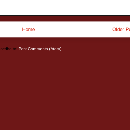
Home
Older P
scribe to:
Post Comments (Atom)