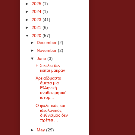
►
2025
(1)
►
2024
(1)
►
2023
(41)
►
2021
(6)
▼
2020
(57)
►
December
(2)
►
November
(2)
▼
June
(3)
Η Σικελία δεν
κείται μακράν
Χρειαζόμαστε
άμεσα μία
Ελληνική
αναθεωρητική
ιστορ...
Ο φυλετικός και
ιδεολογικός
διεθνισμός δεν
πρέπει ...
►
May
(29)