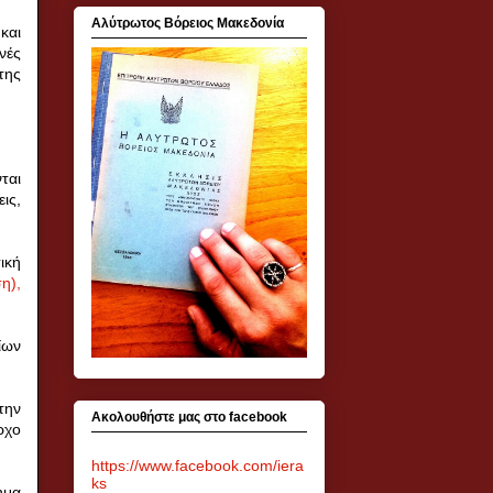
Αλύτρωτος Βόρειος Μακεδονία
και
νές
της
ται
ις,
ική
η),
ίων
την
Ακολουθήστε μας στο facebook
ρχο
https://www.facebook.com/iera
ks
ημα