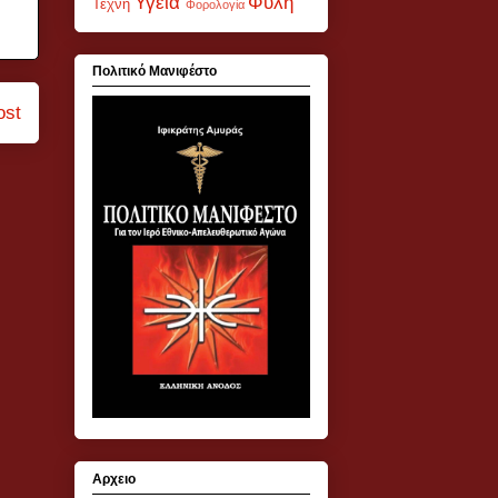
Υγεία
Φυλή
Τέχνη
Φορολογία
Πολιτικό Μανιφέστο
ost
Αρχειο