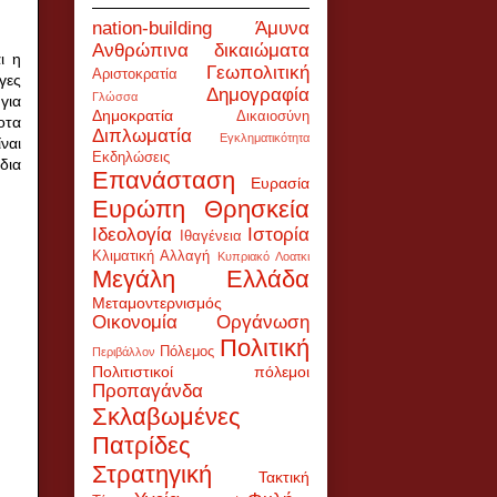
nation-building
Άμυνα
Ανθρώπινα δικαιώματα
ι η
Γεωπολιτική
Αριστοκρατία
γες
Δημογραφία
Γλώσσα
για
Δημοκρατία
Δικαιοσύνη
οτα
Διπλωματία
Εγκληματικότητα
ναι
Εκδηλώσεις
δια
Επανάσταση
Ευρασία
Ευρώπη
Θρησκεία
Ιδεολογία
Ιστορία
Ιθαγένεια
Κλιματική Αλλαγή
Κυπριακό
Λοατκι
Μεγάλη Ελλάδα
Μεταμοντερνισμός
Οικονομία
Οργάνωση
Πολιτική
Πόλεμος
Περιβάλλον
Πολιτιστικοί πόλεμοι
Προπαγάνδα
Σκλαβωμένες
Πατρίδες
Στρατηγική
Τακτική