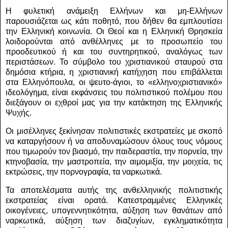
Η φυλετική ανάμειξη Ελλήνων και μη-Ελλήνων
παρουσιάζεται ως κάτι ποθητό, που δήθεν θα εμπλουτίσει
την Ελληνική κοινωνία. Οι Θεοί και η Ελληνική Θρησκεία
λοιδορούνται από ανθέλληνες με το προσωπείο του
προοδευτικού ή και του συντηρητικού, αναλόγως των
περιστάσεων. Το σύμβολο του χριστιανικού σταυρού στα
δημόσια κτήρια, η χριστιανική κατήχηση που επιβάλλεται
στα Ελληνόπουλα, οι ψευτο-άγιοι, το «ελληνοχριστιανικό»
ιδεολόγημα, είναι εκφάνσεις του πολιτιστικού πολέμου που
διεξάγουν οι εχθροί μας για την κατάκτηση της Ελληνικής
Ψυχής.
Οι μισέλληνες ξεκίνησαν πολιτιστικές εκστρατείες με σκοπό
να καταργήσουν ή να αποδυναμώσουν όλους τους νόμους
που τιμωρούν τον βιασμό, την παιδεραστία, την πορνεία, την
κτηνοβασία, την μαστροπεία, την αιμομιξία, την μοιχεία, τις
εκτρώσεις, την πορνογραφία, τα ναρκωτικά.
Τα αποτελέσματα αυτής της ανθελληνικής πολιτιστικής
εκστρατείας είναι ορατά. Κατεστραμμένες Ελληνικές
οικογένειες, υπογεννητικότητα, αύξηση των θανάτων από
ναρκωτικά, αύξηση των διαζυγίων, εγκληματικότητα