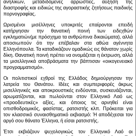
ανηλίκων, μεταδιδόμενες αρρώστιες, αύξηση της
διαστροφής και ειδικώς της αγοραστικής ζητήσεως παιδικής
πορνογραφίας.
Ωρισμένοι μισέλληνες υποκριτές επαίρονται επειδή
κατήργησαν την θανατική ποινή των ειδεχθών
εγκληματιών(με πρόσχημα τα ανθρώπινα δικαιώματα), αλλά
αποσιωπούν ότι την επέβαλαν στα αθώα αγέννητα
Ελληνόπουλα. Τα καταδικάζουν ομαδικώς εις θάνατον χωρίς
δίκη. Θανατική ποινή πρέπει να ονομάζεται η έκτρωση, αλλά
τα μισελληνικά αποβράσματα την βάπτισαν «οικογενειακό
προγραμματισμό».
Οι πολιτιστικοί εχθροί της Ελλάδος δημιούργησαν την
λατρεία του Θανάτου. Ιδέες και συμπεριφορές άκρως
μισελληνικές και αποκρουστικές ενδύονται, συσκευάζονται,
αρωματίζονται, και πωλούνται στον Ελληνικό Λαό ως
«προοδευτικές» αξίες, και όποιος τις αρνηθεί είναι
οπισθοδρομικός, φασίστας, ρατσιστής κλπ. Πρόκειται για
τον κλασσικό συναισθηματικό εκβιασμό: Ή αποδέχεσαι τον
αργό σου θάνατο Έλληνα, ή είσαι ρατσιστής.
Έτσι εκβιάζουν ψυχολογικώς τον Ελληνικό Λαό οι