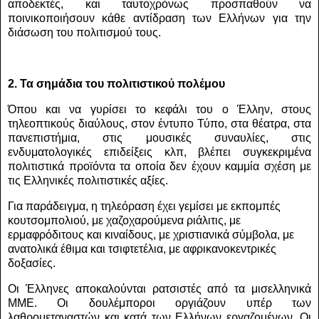
αποδεκτές, και ταυτοχρόνως προσπαθούν να
ποινικοποιήσουν κάθε αντίδραση των Ελλήνων για την
διάσωση του πολιτισμού τους.
2. Τα σημάδια του πολιτιστικού πολέμου
Όπου και να γυρίσει το κεφάλι του ο Έλλην, στους
τηλεοπτικούς διαύλους, στον έντυπο Τύπο, στα θέατρα, στα
πανεπιστήμια, στις μουσικές συναυλίες, στις
ενδυματολογικές επιδείξεις κλπ, βλέπει συγκεκριμένα
πολιτιστικά προϊόντα τα οποία δεν έχουν καμμία σχέση με
τις Ελληνικές πολιτιστικές αξίες.
Για παράδειγμα, η τηλεόραση έχει γεμίσει με εκπομπές
κουτσομπολιού, με χαζοχαρούμενα ριάλιτις, με
ερμαφρόδιτους και κιναίδους, με χριστιανικά σύμβολα, με
ανατολικά έθιμα και τσιφτετέλια, με αφρικανοκεντρικές
δοξασίες.
Οι Έλληνες αποκαλούνται ρατσιστές από τα μισελληνικά
ΜΜΕ. Οι δουλέμποροι οργιάζουν υπέρ των
λαθρομεταναστών και κατά των Ελλήνων εργαζομένων. Οι