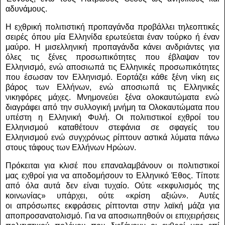
αδυνάμους.
Η εχθρική πολιτιστική προπαγάνδα προβάλλει τηλεοπτικές
σειρές όπου μία Ελληνίδα ερωτεύεται έναν τούρκο ή έναν
μαύρο. Η μισελληνική προπαγάνδα κάνει ανδριάντες για
όλες τις ξένες προσωπικότητες που έβλαψαν τον
Ελληνισμό, ενώ αποσιωπά τις Ελληνικές προσωπικότητες
που έσωσαν τον Ελληνισμό. Εορτάζει κάθε ξένη νίκη εις
βάρος των Ελλήνων, ενώ αποσιωπά τις Ελληνικές
νικηφόρες μάχες. Μνημονεύει ξένα ολοκαυτώματα ενώ
διαγράφει από την συλλογική μνήμη τα Ολοκαυτώματα που
υπέστη η Ελληνική Φυλή. Οι πολιτιστικοί εχθροί του
Ελληνισμού καταθέτουν στεφάνια σε σφαγείς του
Ελληνισμού ενώ συγχρόνως ρίπτουν αστικά λύματα πάνω
στους τάφους των Ελλήνων Ηρώων.
Πρόκειται για κλισέ που επαναλαμβάνουν οι πολιτιστικοί
μας εχθροί για να αποδομήσουν το Ελληνικό Έθος. Τίποτε
από όλα αυτά δεν είναι τυχαίο. Ούτε «εκφυλισμός της
κοινωνίας» υπάρχει, ούτε «κρίση αξιών». Αυτές
οι απρόσωπες εκφράσεις ρίπτονται στην λαϊκή μάζα για
αποπροσανατολισμό. Για να αποσιωπηθούν οι επιχειρήσεις