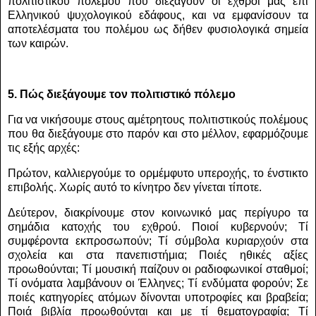
πολιτιστικού πολέμου που διεξάγουν οι εχθροί μας επί
Ελληνικού ψυχολογικού εδάφους, και να εμφανίσουν τα
αποτελέσματα του πολέμου ως δήθεν φυσιολογικά σημεία
των καιρών.
5. Πώς διεξάγουμε τον πολιτιστικό πόλεμο
Για να νικήσουμε στους αμέτρητους πολιτιστικούς πολέμους
που θα διεξάγουμε στο παρόν και στο μέλλον, εφαρμόζουμε
τις εξής αρχές:
Πρώτον, καλλιεργούμε το ορμέμφυτο υπεροχής, το ένστικτο
επιβολής. Χωρίς αυτό το κίνητρο δεν γίνεται τίποτε.
Δεύτερον, διακρίνουμε στον κοινωνικό μας περίγυρο τα
σημάδια κατοχής του εχθρού. Ποιοί κυβερνούν; Τί
συμφέροντα εκπροσωπούν; Τί σύμβολα κυριαρχούν στα
σχολεία και στα πανεπιστήμια; Ποιές ηθικές αξίες
προωθούνται; Τί μουσική παίζουν οι ραδιοφωνικοί σταθμοί;
Τί ονόματα λαμβάνουν οι Έλληνες; Τί ενδύματα φορούν; Σε
ποιές κατηγορίες ατόμων δίνονται υποτροφίες και βραβεία;
Ποιά βιβλία προωθούνται και με τί θεματογραφία; Τί