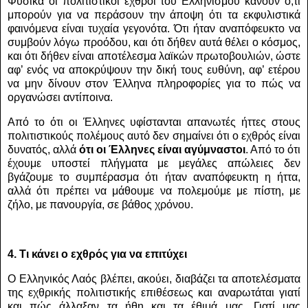
Φυσικά οι πολιτιστικοί εχθροί του Ελληνισμού κάνουν ό,τι
μπορούν για να περάσουν την άποψη ότι τα εκφυλιστικά
φαινόμενα είναι τυχαία γεγονότα. Ότι ήταν αναπόφευκτο να
συμβούν λόγω προόδου, και ότι δήθεν αυτά θέλει ο κόσμος,
και ότι δήθεν είναι αποτέλεσμα λαϊκών πρωτοβουλιών, ώστε
αφ’ ενός να αποκρύψουν την δική τους ευθύνη, αφ’ ετέρου
να μην δίνουν στον Έλληνα πληροφορίες για το πώς να
οργανώσει αντίποινα.
Από το ότι οι Έλληνες υφίστανται απανωτές ήττες στους
πολιτιστικούς πολέμους αυτό δεν σημαίνει ότι ο εχθρός είναι
δυνατός, αλλά
ότι οι Έλληνες είναι αγύμναστοι
. Από το ότι
έχουμε υποστεί πλήγματα με μεγάλες απώλειες δεν
βγάζουμε το συμπέρασμα ότι ήταν αναπόφευκτη η ήττα,
αλλά ότι πρέπει να μάθουμε να πολεμούμε με πίστη, με
ζήλο, με πανουργία, σε βάθος χρόνου.
4. Τι κάνει ο εχθρός για να επιτύχει
Ο Ελληνικός Λαός βλέπει, ακούει, διαβάζει τα αποτελέσματα
της εχθρικής πολιτιστικής επιθέσεως και αναρωτάται γιατί
και πώς άλλαξαν τα ήθη και τα έθιμά μας. Γιατί μας