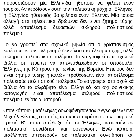
παρουσιάσουν μία Ελληνίδα ηθοποιό να φιλάει έναν
τούρκο. Αν κερδίσουν αυτή την πολιτιστική μάχη οι Έλληνες,
η Ελληνίδα ηθοποιός θα φιλήσει έναν Έλληνα. Μία τέτοια
αλλαγή στα τηλεοπτικά δρώμενα δεν είναι ζήτημα τύχης,
αλλά αποτέλεσμα δεκαετιών σκληρού πολιτιστικού
πολέμου.
Το να γραφτεί στα σχολικά βιβλία ότι ο χριστιανισμός
κατέστρεψε τον Ελληνισμό δεν είναι αποτέλεσμα τύχης, αλλά
σκληρού πολιτιστικού πολέμου. Το να γραφτεί στα σχολικά
βιβλία ότι πρέπει να απελευθερωθούν οι υπόδουλοι
Έλληνες της Κύπρου, της Ιωνίας, της Βορείου Ηπείρου δεν
είναι ζήτημα τύχης ή καλών προθέσεων, είναι αποτέλεσμα
πολυετούς πολιτιστικού πολέμου. Το να γραφτεί στα σχολικά
βιβλία ότι το αλφάβητο είναι Ελληνικό και όχι φοινικικής
καταγωγής είναι αποτέλεσμα σκληρού πολιτιστικού
πολέμου, ενίοτε αιματηρού.
Όταν κάποιοι μισέλληνες δολοφόνησαν τον Άγγλο φιλέλληνα
Μιχαήλ Βέντρις, ο οποίος αποκρυπτογράφησε την Γραμμική
Γραφή Β', αυτό απέδειξε ότι οι Έλληνες υστερούν σε
πολιτιστική συνείδηση και οργάνωση. Ενώ κάποιοι
μισέλληνες υπερτερούν σε πολιτιστική συνείδηση και