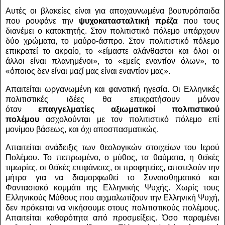
Αυτές οι βλακείες είναι για αποχαυνωμένα βουτυρόπαιδα
που ρουφάνε την
ψυχοκατασταλτική πρέζα
που τους
διανέμει ο κατακτητής. Στον πολιτιστικό πόλεμο υπάρχουν
δύο χρώματα, το μαύρο-άσπρο. Στον πολιτιστικό πόλεμο
επικρατεί το ακραίο, το «είμαστε αλάνθαστοι και όλοι οι
άλλοι είναι πλανημένοι», το «εμείς εναντίον όλων», το
«όποιος δεν είναι μαζί μας είναι εναντίον μας».
Απαιτείται ωργανωμένη και φανατική ηγεσία. Οι Ελληνικές
πολιτιστικές ιδέες θα επικρατήσουν μόνον
όταν
επαγγελματίες αξιωματικοί πολιτιστικού
πολέμου
ασχολούνται με τον πολιτιστικό πόλεμο επί
μονίμου βάσεως, και όχι αποσπασματικώς.
Απαιτείται ανάδειξις των θεολογικών στοιχείων του Ιερού
Πολέμου. Το πεπρωμένο, ο μύθος, τα θαύματα, η θεϊκές
τιμωρίες, οι θεϊκές επιφάνειες, οι προφητείες, αποτελούν την
μήτρα για να διαμορφωθεί το Συναισθηματικό και
Φαντασιακό κομμάτι της Ελληνικής Ψυχής. Χωρίς τους
Ελληνικούς Μύθους που αιχμαλωτίζουν την Ελληνική Ψυχή,
δεν πρόκειται να νικήσουμε στους πολιτιστικούς πολέμους.
Απαιτείται καθαρότητα από προσμείξεις. Όσο παραμένει