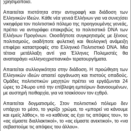
χρησιμοποιεί.
Απαιτείται πιστότητα στην αντιγραφή και διάδοση των
Ελληνικών Ιδεών. Κάθε νέα γενεά Ελλήνων για να συνεχίσει
νικηφόρα τον πολιτιστικό πόλεμο της προηγουμένης γενεάς,
πρέπει να αντιγράφει επακριβώς το πολιτιστικό
DNA
των
Ελλήνων Προγόνων. Οιοσδήποτε συγκρητισμός με ξένους
πολιτισμούς, οιαδήποτε φυλετική και θεολογική ανάμειξη
επιφέρει καταστροφές στο Ελληνικό Πολιτιστικό
DNA
. Μία
τέτοια μετάλλαξη αντί για Έλληνες Πολεμιστές θα
αναπαράγει «ελληνοχριστιανικά» τερατουργήματα.
Απαιτείται συλλογικότητα στην διάδοση. Η προώθηση των
Ελληνικών ιδεών απαιτεί οργάνωση και πιστούς οπαδούς.
Ομάδες πολιτιστικών μαχητών πρέπει να εργάζωνται 24
ώρες το 24ωρο υπό την επίβλεψη εμπείρων διανοουμένων,
με αυστηρή πειθαρχία, για να τσακίσουν τον εχθρό.
Απαιτείται δογματισμός. Στον πολιτιστικό πόλεμο δεν
υπάρχει το μέσο, το γκρίζο χρώμα, το «μπορεί να κάνουμε
και εμείς λάθος», το «ο καθένας ας έχει τις απόψεις του», το
«ας είμαστε διαλλακτικοί», το «ας είμαστε ανεκτικοί», το «να
σεβαστούμε τις απόψεις του άλλου».