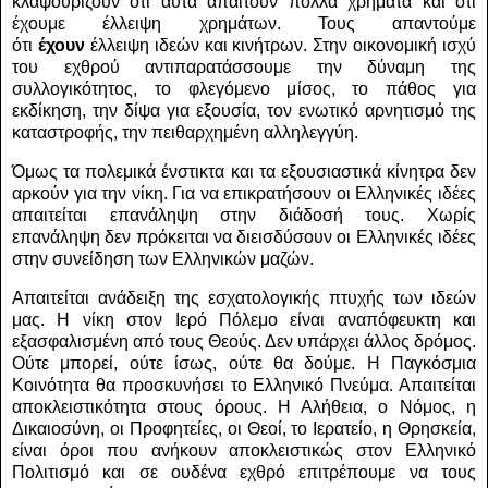
κλαψουρίζουν ότι αυτά απαιτούν πολλά χρήματα και ότι
έχουμε έλλειψη χρημάτων. Τους απαντούμε
ότι
έχουν
έλλειψη ιδεών και κινήτρων. Στην οικονομική ισχύ
του εχθρού αντιπαρατάσσουμε την δύναμη της
συλλογικότητος, το φλεγόμενο μίσος, το πάθος για
εκδίκηση, την δίψα για εξουσία, τον ενωτικό αρνητισμό της
καταστροφής, την πειθαρχημένη αλληλεγγύη.
Όμως τα πολεμικά ένστικτα και τα εξουσιαστικά κίνητρα δεν
αρκούν για την νίκη. Για να επικρατήσουν οι Ελληνικές ιδέες
απαιτείται επανάληψη στην διάδοσή τους. Χωρίς
επανάληψη δεν πρόκειται να διεισδύσουν οι Ελληνικές ιδέες
στην συνείδηση των Ελληνικών μαζών.
Απαιτείται ανάδειξη της εσχατολογικής πτυχής των ιδεών
μας. Η νίκη στον Ιερό Πόλεμο είναι αναπόφευκτη και
εξασφαλισμένη από τους Θεούς. Δεν υπάρχει άλλος δρόμος.
Ούτε μπορεί, ούτε ίσως, ούτε θα δούμε. Η Παγκόσμια
Κοινότητα θα προσκυνήσει το Ελληνικό Πνεύμα. Απαιτείται
αποκλειστικότητα στους όρους. Η Αλήθεια, ο Νόμος, η
Δικαιοσύνη, οι Προφητείες, οι Θεοί, το Ιερατείο, η Θρησκεία,
είναι όροι που ανήκουν αποκλειστικώς στον Ελληνικό
Πολιτισμό και σε ουδένα εχθρό επιτρέπουμε να τους