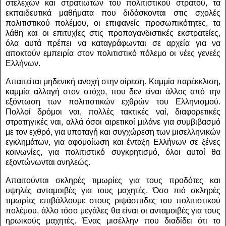
στελεχών και στρατιωτών του πολιτιστικού στρατού, τα
εκπαιδευτικά μαθήματα που διδάσκονται στις σχολές
πολιτιστικού πολέμου, οι επιφανείς προσωπικότητες, τα
λάθη και οι επιτυχίες στις προπαγανδιστικές εκστρατείες,
όλα αυτά πρέπει να καταγράφωνται σε αρχεία για να
αποκτούν εμπειρία στον πολιτιστικό πόλεμο οι νέες γενεές
Ελλήνων.
Απαιτείται μηδενική ανοχή στην αίρεση. Καμμία παρέκκλιση,
καμμία αλλαγή στον στόχο, που δεν είναι άλλος από την
εξόντωση των πολιτιστικών εχθρών του Ελληνισμού.
Πολλοί δρόμοι ναι, πολλές τακτικές ναί, διαφορετικές
στρατηγικές ναι, αλλά όσοι αιρετικοί μιλάνε για συμβιβασμό
με τον εχθρό, για υποταγή και συγχώρεση των μισελληνικών
εγκλημάτων, για αφομοίωση και ένταξη Ελλήνων σε ξένες
κοινωνίες, για πολιτιστικό συγκρητισμό, όλοι αυτοί θα
εξοντώνωνται ανηλεώς.
Απαιτούνται σκληρές τιμωρίες για τους προδότες και
υψηλές ανταμοιβές για τους μαχητές. Όσο πιό σκληρές
τιμωρίες επιβάλλουμε στους ριψάσπιδες του πολιτιστικού
πολέμου, άλλο τόσο μεγάλες θα είναι οι ανταμοιβές για τους
ηρωικούς μαχητές. Ένας μισέλλην που διαδίδει ότι το