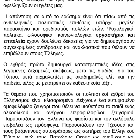
αφελληνίζουν οι ηγέτες μας.
Η απάντηση σε αυτό το ερώτημα είναι ότι πίσω από τις
ανθελληνικές πολιτιστικές επιθέσεις υπάρχει μεγάλο
παρασκήνιο και σχεδιασμός πολλών ετών. Ψυχολογικά,
πολιτικά, φιλοσοφικά, κοινωνιολογικά
εργαστήρια και
επιτελεία
έχουν δουλέψει δεκαετίες για να δημιουργήσουν
συγκεκριμένες αντιδράσεις και ανακλαστικά που θέλουν να
επιβάλλουν στους Έλληνες.
Ο εχθρός πρώτα δημιουργεί καταστρεπτικές ιδέες στις
λεγόμενες δεξαμενές σκέψεως, μετά τις διαδίδει δια του
Τύπου, μετά αιχμαλωτίζει τις ακαδημαϊκές ελίτ και την
παιδεία, τέλος τις μετατρέπει σε καθεστηκυία τάξη.
Τα θέματα που χρησιμοποιούν οι πολιτιστικοί εχθροί του
Ελληνισμού είναι κλισαρισμένα. Δείχνουν ένα ευτυχισμένο
ομοφυλόφιλο ζευγάρι που θέλει να υιοθετήσει το παιδί ενός
αλκοολικού και ανέργου ετεροφυλοφίλου ζευγαριού.
Παρουσιάζουν τον Έλληνα ως φασίστα και τον αλλόφυλο
εισβολέα ως πρόσφυγα. Παρουσιάζουν τον Τζεσουά και
τους βυζαντινούς αυτοκράτορες ως σωτήρες του Ελληνικού
Έθνους, ενώ τους Πατρώους Θεούς ως ανηθίκους και