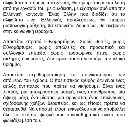
αλφάβητο το πήραμε από ξένους, θα τιμωρείται με απόλυση
από την εργασία του, με φυλάκιση, με εξοστρακισμό από την
Ελληνική κοινωνία. Ένας Έλλην που διαδίδει ότι το
αλφάβητο είναι Ελληνικής προελεύσεως, θα παίρνει
μισθολογική αύξηση, θα επαινείται δημοσίως, θα ανεβαίνει
στην κοινωνική ιεραρχία.
Απαιτείται στρατιά Εθνομαρτύρων. Χωρίς θυσίες, χωρίς
Εθνομάρτυρες, χωρίς απώλειες σε προσωπικό και
συλλογικό επίπεδο, χωρίς προσωρινές ήττες, χωρίς
σκληρές δοκιμασίες, δεν πρόκειται να γευτούμε τον γλυκό
θρίαμβο.
Απαιτείται περιθωριοποίηση και ποινικοποίηση των
απόψεων του εχθρού. Ο πολιτιστικός εχθρός δεν είναι ένας
απλός αντίπαλος που πρέπει να νικήσουμε. Είναι ένας
λεπρός, μία αποκρουστική μορφή, ένας υπάνθρωπος, μία
άψυχη μάζα, ένα μίασμα, μία αρρώστια, ένας επικίνδυνος
σχιζοφρενής χρήζων θεραπείας, και ως τέτοιος πρέπει να
θεραπευθεί. Να υποστεί πλύση εγκεφάλου και να αποβάλλει
όλο το σκάρτο ψυχικό και συναισθηματικό υλικό που
φωλιάζει μέσα του.