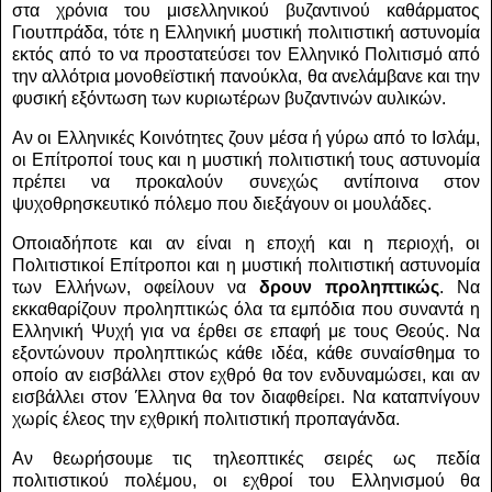
στα χρόνια του μισελληνικού βυζαντινού καθάρματος
Γιουτπράδα, τότε η Ελληνική μυστική πολιτιστική αστυνομία
εκτός από το να προστατεύσει τον Ελληνικό Πολιτισμό από
την αλλότρια μονοθεϊστική πανούκλα, θα ανελάμβανε και την
φυσική εξόντωση των κυριωτέρων βυζαντινών αυλικών.
Αν οι Ελληνικές Κοινότητες ζουν μέσα ή γύρω από το Ισλάμ,
οι Επίτροποί τους και η μυστική πολιτιστική τους αστυνομία
πρέπει να προκαλούν συνεχώς αντίποινα στον
ψυχοθρησκευτικό πόλεμο που διεξάγουν οι μουλάδες.
Οποιαδήποτε και αν είναι η εποχή και η περιοχή, οι
Πολιτιστικοί Επίτροποι και η μυστική πολιτιστική αστυνομία
των Ελλήνων, οφείλουν να
δρουν προληπτικώς
. Να
εκκαθαρίζουν προληπτικώς όλα τα εμπόδια που συναντά η
Ελληνική Ψυχή για να έρθει σε επαφή με τους Θεούς. Να
εξοντώνουν προληπτικώς κάθε ιδέα, κάθε συναίσθημα το
οποίο αν εισβάλλει στον εχθρό θα τον ενδυναμώσει, και αν
εισβάλλει στον Έλληνα θα τον διαφθείρει. Να καταπνίγουν
χωρίς έλεος την εχθρική πολιτιστική προπαγάνδα.
Αν θεωρήσουμε τις τηλεοπτικές σειρές ως πεδία
πολιτιστικού πολέμου, οι εχθροί του Ελληνισμού θα