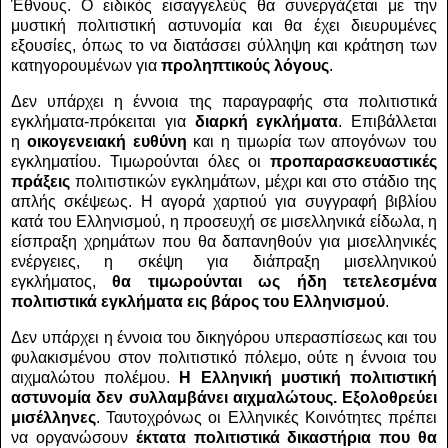
Έθνους. Ο ειδικός εισαγγελεύς θα συνεργάζεται με την
μυστική πολιτιστική αστυνομία και θα έχει διευρυμένες
εξουσίες, όπως το να διατάσσει σύλληψη και κράτηση των
κατηγορουμένων για
προληπτικούς λόγους
.
Δεν υπάρχει η έννοια της παραγραφής στα πολιτιστικά
εγκλήματα-πρόκειται για
διαρκή εγκλήματα
. Επιβάλλεται
η
οικογενειακή ευθύνη
και η τιμωρία των απογόνων του
εγκληματίου. Τιμωρούνται όλες οι
προπαρασκευαστικές
πράξεις
πολιτιστικών εγκλημάτων, μέχρι και στο στάδιο της
απλής σκέψεως. Η αγορά χαρτιού για συγγραφή βιβλίου
κατά του Ελληνισμού, η προσευχή σε μισελληνικά είδωλα, η
είσπραξη χρημάτων που θα δαπανηθούν για μισελληνικές
ενέργειες, η σκέψη για διάπραξη μισελληνικού
εγκλήματος,
θα
τιμωρούνται ως ήδη τετελεσμένα
πολιτιστικά εγκλήματα εις βάρος του Ελληνισμού
.
Δεν υπάρχει η έννοια του δικηγόρου υπερασπίσεως και του
φυλακισμένου στον πολιτιστικό πόλεμο, ούτε η έννοια του
αιχμαλώτου πολέμου.
Η Ελληνική μυστική πολιτιστική
αστυνομία δεν συλλαμβάνει αιχμαλώτους. Εξολοθρεύει
μισέλληνες
. Ταυτοχρόνως οι Ελληνικές Κοινότητες πρέπει
να οργανώσουν
έκτατα πολιτιστικά δικαστήρια που θα