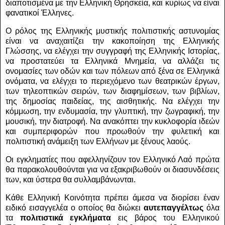
διαποτισμένα με την Ελληνική Θρησκεία, και κυρίως να είναι
φανατικοί Έλληνες.
Ο ρόλος της Ελληνικής μυστικής πολιτιστικής αστυνομίας
είναι να αναχαιτίζει την κακοποίηση της Ελληνικής
Γλώσσης, να ελέγχει την συγγραφή της Ελληνικής Ιστορίας,
να προστατεύει τα Ελληνικά Μνημεία, να αλλάζει τις
ονομασίες των οδών και των πόλεων από ξένα σε Ελληνικά
ονόματα, να ελέγχει το περιεχόμενο των θεατρικών έργων,
των τηλεοπτικών σειρών, των διαφημίσεων, των βιβλίων,
της δημοσίας παιδείας, της αισθητικής. Να ελέγχει την
κόμμωση, την ενδυμασία, την γλυπτική, την ζωγραφική, την
μουσική, την διατροφή. Να ανακόπτει την κυκλοφορία ιδεών
και συμπεριφορών που προωθούν την φυλετική και
πολιτιστική ανάμειξη των Ελλήνων με ξένους λαούς.
Οι εγκληματίες που αφελληνίζουν τον Ελληνικό Λαό πρώτα
θα παρακολουθούνται για να εξακριβωθούν οι διασυνδέσεις
των, και ύστερα θα συλλαμβάνωνται.
Κάθε Ελληνική Κοινότητα πρέπει άμεσα να διορίσει έναν
ειδικό εισαγγελέα ο οποίος θα διώκει
αυτεπαγγέλτως
όλα
τα
πολιτιστικά εγκλήματα
εις βάρος του Ελληνικού