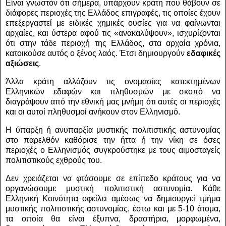
Είναι γνωστόν ότι σήμερα, υπάρχουν κράτη που θάβουν σε
διάφορες περιοχές της Ελλάδος επιγραφές, τις οποίες έχουν
επεξεργαστεί με ειδικές χημικές ουσίες για να φαίνωνται
αρχαίες, και ύστερα αφού τις «ανακαλύψουν», ισχυρίζονται
ότι στην τάδε περιοχή της Ελλάδος, στα αρχαία χρόνια,
κατοικούσε αυτός ο ξένος λαός. Έτσι δημιουργούν
εδαφικές
αξιώσεις
.
Άλλα κράτη αλλάζουν τις ονομασίες κατεκτημένων
Ελληνικών εδαφών και πληθυσμών με σκοπό να
διαγράψουν από την εθνική μας μνήμη ότι αυτές οι περιοχές
και οι αυτοί πληθυσμοί ανήκουν στον Ελληνισμό.
Η ύπαρξη ή ανυπαρξία μυστικής πολιτιστικής αστυνομίας
στο παρελθόν καθόρισε την ήττα ή την νίκη σε όσες
περιοχές ο Ελληνισμός συγκρούστηκε με τους αιμοσταγείς
πολιτιστικούς εχθρούς του.
Δεν χρειάζεται να φτάσουμε σε επίπεδο κράτους για να
οργανώσουμε μυστική πολιτιστική αστυνομία. Κάθε
Ελληνική Κοινότητα οφείλει αμέσως να δημιουργεί τμήμα
μυστικής πολιτιστικής αστυνομίας, έστω και με 5-10 άτομα,
τα οποία θα είναι έξυπνα, δραστήρια, μορφωμένα,