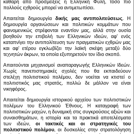
καθαρή από προσμείξεις η Ελληνική Φυλή, τόσο πιό
πολλούς εχθρούς μπορεί να αντιμετωπίσει.
Απαιτείται δημιουργία
δικής μας αντιπολιτεύσεως
. Η
δημιουργία οργανώσεων και πολιτικών κομμάτων που
φαινομενικώς στρέφονται εναντίον μας, αλλά στην ουσία
βοηθούν την επιβολή των Ελληνικών ιδεών, αφ’ ενός
καταπνίγει την αντιπολίτευση των πραγματικών εχθρών μας
και αφ’ ετέρου εγκλωβίζει την λαϊκή σκέψη μεταξύ δύο
τεχνητών άκρων, τα οποία εξυπηρετούν τον ίδιο σκοπό.
Απαιτούνται μηχανισμοί αναπαραγωγής Ελληνικών Ιδεών.
Χωρίς πανεπιστημιακές σχολές που θα εκπαιδεύουν
στελέχη πολιτιστικού πολέμου, δεν νοείται να κτιστεί ο
πολιτιστικός μας στρατός, πολλώ δε μάλλον να είναι
νικηφόρος.
Απαιτείται δημιουργία ιστορικού αρχείου των πολιτιστικών
πολέμων του Ελληνικού Έθνους. Η καταγραφή των
πολιτιστικών μαχών, η δυναμική στις συγκρούσεις αξιών και
συναισθημάτων, η ιστορία και τα πρακτικά αποτελέσματα
των ιδεών,
οι τακτικές και οι στρατηγικές του
πολιτιστικού πολέμου
, οι δυσκολίες στην στρατολόγηση