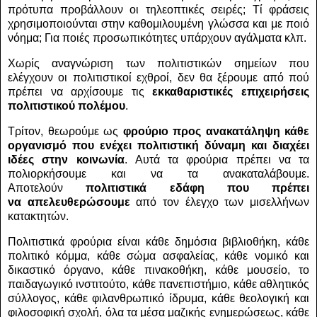
πρότυπα προβάλλουν οι τηλεοπτικές σειρές; Τί φράσεις
χρησιμοποιούνται στην καθομιλουμένη γλώσσα και με ποιό
νόημα; Για ποιές προσωπικότητες υπάρχουν αγάλματα κλπ.
Χωρίς αναγνώριση των πολιτιστικών σημείων που
ελέγχουν οι πολιτιστικοί εχθροί, δεν θα ξέρουμε από πού
πρέπει να αρχίσουμε τις
εκκαθαριστικές επιχειρήσεις
πολιτιστικού πολέμου
.
Τρίτον, θεωρούμε ως
φρούριο προς ανακατάληψη κάθε
οργανισμό που ενέχει πολιτιστική δύναμη και διαχέει
ιδέες στην κοινωνία
. Αυτά τα φρούρια πρέπει να τα
πολιορκήσουμε και να τα ανακαταλάβουμε.
Αποτελούν
πολιτιστικά εδάφη που πρέπει
να απελευθερώσουμε
από τον έλεγχο των μισελλήνων
κατακτητών.
Πολιτιστικά φρούρια είναι κάθε δημόσια βιβλιοθήκη, κάθε
πολιτικό κόμμα, κάθε σώμα ασφαλείας, κάθε νομικό και
δικαστικό όργανο, κάθε πινακοθήκη, κάθε μουσείο, το
παιδαγωγικό ινστιτούτο, κάθε πανεπιστήμιο, κάθε αθλητικός
σύλλογος, κάθε φιλανθρωπικό ίδρυμα, κάθε θεολογική και
φιλοσοφική σχολή, όλα τα μέσα μαζικής ενημερώσεως, κάθε