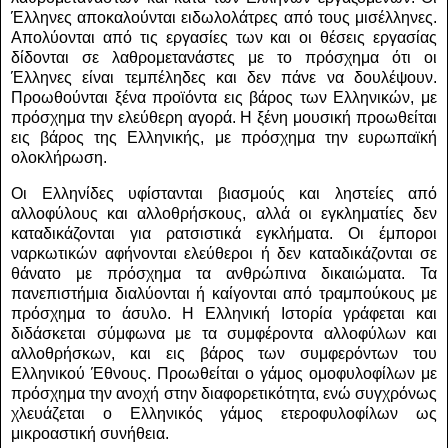
Έλληνες αποκαλούνται ειδωλολάτρες από τους μισέλληνες.
Απολύονται από τις εργασίες των και οι θέσεις εργασίας
δίδονται σε λαθρομετανάστες με το πρόσχημα ότι οι
Έλληνες είναι τεμπέληδες και δεν πάνε να δουλέψουν.
Προωθούνται ξένα προϊόντα εις βάρος των Ελληνικών, με
πρόσχημα την ελεύθερη αγορά. Η ξένη μουσική προωθείται
εις βάρος της Ελληνικής, με πρόσχημα την ευρωπαϊκή
ολοκλήρωση.
Οι Ελληνίδες υφίστανται βιασμούς και ληστείες από
αλλοφύλους και αλλοθρήσκους, αλλά οι εγκληματίες δεν
καταδικάζονται για ρατσιστικά εγκλήματα. Οι έμποροι
ναρκωτικών αφήνονται ελεύθεροι ή δεν καταδικάζονται σε
θάνατο με πρόσχημα τα ανθρώπινα δικαιώματα. Τα
πανεπιστήμια διαλύονται ή καίγονται από τραμπούκους με
πρόσχημα το άσυλο. Η Ελληνική Ιστορία γράφεται και
διδάσκεται σύμφωνα με τα συμφέροντα αλλοφύλων και
αλλοθρήσκων, και εις βάρος των συμφερόντων του
Ελληνικού Έθνους. Προωθείται ο γάμος ομοφυλοφίλων με
πρόσχημα την ανοχή στην διαφορετικότητα, ενώ συγχρόνως
χλευάζεται ο Ελληνικός γάμος ετεροφυλοφίλων ως
μικροαστική συνήθεια.