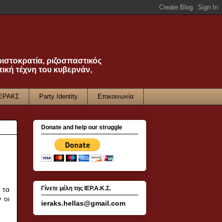
ριστοκρατία, ριζοσπαστικός
τική τέχνη του κυβερνάν,
ΙΕΡΑΚΣ
Party Identity
Επικοινωνία
Donate and help our struggle
Γίνετε μέλη της ΙΕΡ.Α.Κ.Σ.
 τα
 οι
ieraks.hellas@gmail.com