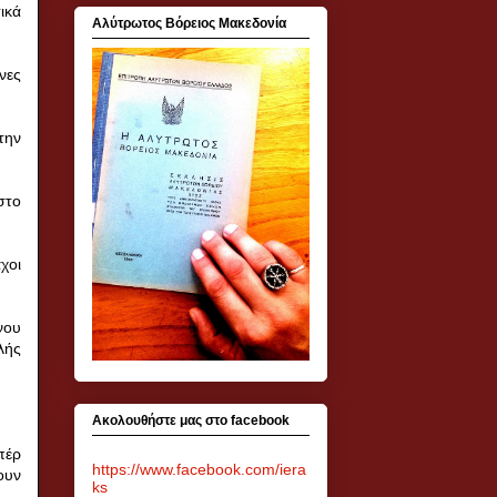
ικά
Αλύτρωτος Βόρειος Μακεδονία
νες
την
στο
χοι
νου
λής
Ακολουθήστε μας στο facebook
πέρ
https://www.facebook.com/iera
ουν
ks