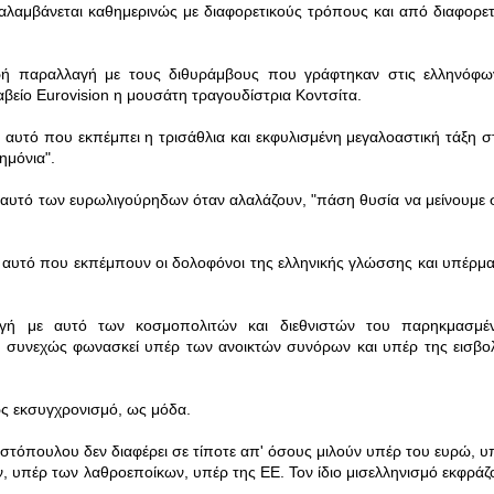
αμβάνεται καθημερινώς με διαφορετικούς τρόπους και από διαφορετ
ικρή παραλλαγή με τους διθυράμβους που γράφτηκαν στις ελληνόφω
αβείο Εurovision η μουσάτη τραγουδίστρια Κοντσίτα.
ε αυτό που εκπέμπει η τρισάθλια και εκφυλισμένη μεγαλοαστική τάξη σ
ημόνια".
ε αυτό των ευρωλιγούρηδων όταν αλαλάζουν, "πάση θυσία να μείνουμε 
ε αυτό που εκπέμπουν οι δολοφόνοι της ελληνικής γλώσσης και υπέρμα
αγή με αυτό των κοσμοπολιτών και διεθνιστών του παρηκμασμέ
ο συνεχώς φωνασκεί υπέρ των ανοικτών συνόρων και υπέρ της εισβο
ως εκσυγχρονισμό, ως μόδα.
τόπουλου δεν διαφέρει σε τίποτε απ' όσους μιλούν υπέρ του ευρώ, υ
, υπέρ των λαθροεποίκων, υπέρ της ΕΕ. Τον ίδιο μισελληνισμό εκφράζ