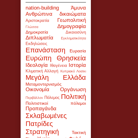
nation-building
Άμυνα
Ανθρώπινα δικαιώματα
Γεωπολιτική
Αριστοκρατία
Δημογραφία
Γλώσσα
Δημοκρατία
Δικαιοσύνη
Διπλωματία
Εγκληματικότητα
Εκδηλώσεις
Επανάσταση
Ευρασία
Ευρώπη
Θρησκεία
Ιδεολογία
Ιστορία
Ιθαγένεια
Κλιματική Αλλαγή
Κυπριακό
Λοατκι
Μεγάλη Ελλάδα
Μεταμοντερνισμός
Οικονομία
Οργάνωση
Πολιτική
Πόλεμος
Περιβάλλον
Πολιτιστικοί πόλεμοι
Προπαγάνδα
Σκλαβωμένες
Πατρίδες
Στρατηγική
Τακτική