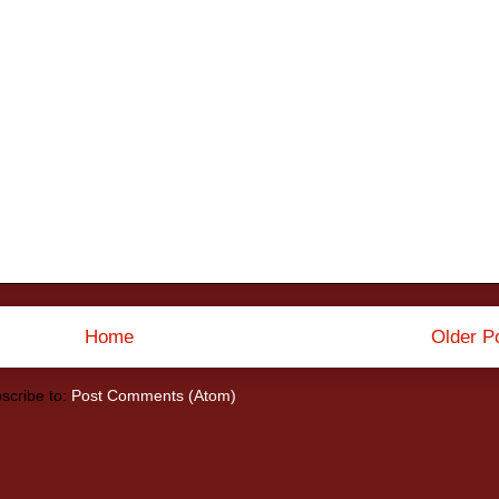
Home
Older P
scribe to:
Post Comments (Atom)