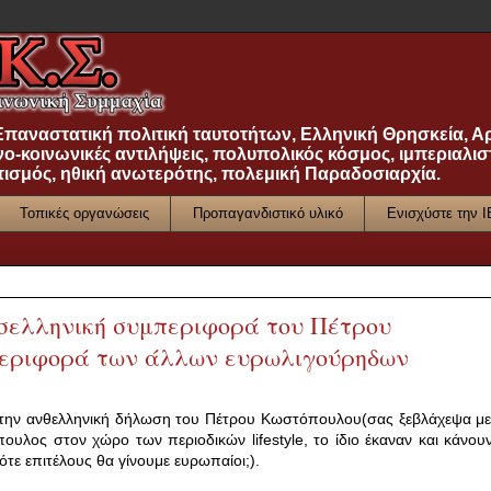
 Επαναστατική πολιτική ταυτοτήτων, Ελληνική Θρησκεία, Α
νο-κοινωνικές αντιλήψεις, πολυπολικός κόσμος, ιμπεριαλισ
τισμός, ηθική ανωτερότης, πολεμική Παραδοσιαρχία.
Τοπικές οργανώσεις
Προπαγανδιστικό υλικό
Ενισχύστε την 
μισελληνική συμπεριφορά του Πέτρου
περιφορά των άλλων ευρωλιγούρηδων
α την ανθελληνική δήλωση του Πέτρου Κωστόπουλου(σας ξεβλάχεψα με
πουλος στον χώρο των περιοδικών lifestyle, το ίδιο έκαναν και κάνουν
τε επιτέλους θα γίνουμε ευρωπαίοι;).