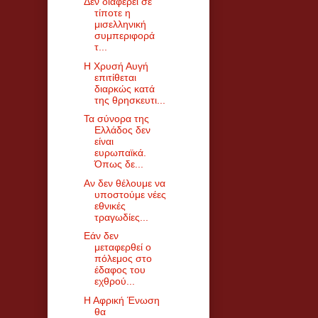
Δεν διαφέρει σε
τίποτε η
μισελληνική
συμπεριφορά
τ...
Η Χρυσή Αυγή
επιτίθεται
διαρκώς κατά
της θρησκευτι...
Τα σύνορα της
Ελλάδος δεν
είναι
ευρωπαϊκά.
Όπως δε...
Αν δεν θέλουμε να
υποστούμε νέες
εθνικές
τραγωδίες...
Εάν δεν
μεταφερθεί ο
πόλεμος στο
έδαφος του
εχθρού...
Η Αφρική Ένωση
θα