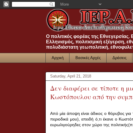
Ο πολιτικός φορέας της Εθνεγερσίας.
Ελληνισμός, πολιτισμική εξέγερση, εθ
πολυδιάστατη γεωπολιτική, εθνοφυλε
Αρχική
Βασικές Αρχές
Δράσεις
Saturday, April 21, 2018
Δεν διαφέρει σε τίποτε η 
Κωστόπουλου από την συμ
Από μία άποψη είναι άδικος ο θόρυβος γι
περιοδικά μου), επειδή ό,τι έκανε ο Κωστό
ευρωλιγούρηδες στον χώρο της πολιτικής(πό