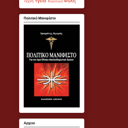
Υγεία
Φυλή
Τέχνη
Φορολογία
Πολιτικό Μανιφέστο
Αρχειο