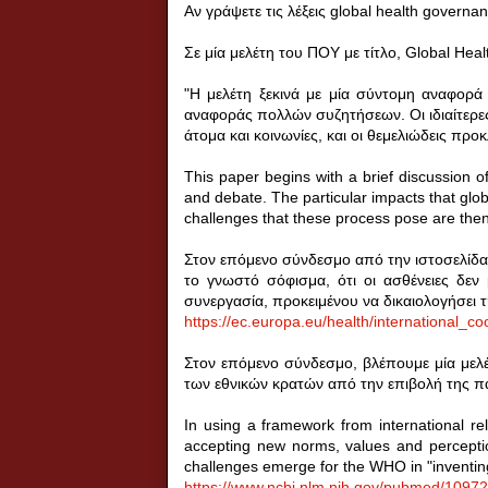
Αν γράψετε τις λέξεις
global
health
governan
Σε μία μελέτη του ΠΟΥ με τίτλο,
Global
Heal
"Η μελέτη ξεκινά με μία σύντομη αναφορά 
αναφοράς πολλών συζητήσεων. Οι ιδιαίτερε
άτομα και κοινωνίες, και οι θεμελιώδεις προ
This paper begins with a brief discussion 
and debate. The particular impacts that glo
challenges that these process pose are then
Στον επόμενο σύνδεσμο από την ιστοσελίδα 
το γνωστό σόφισμα, ότι οι ασθένειες δεν 
συνεργασία, προκειμένου να δικαιολογήσει τ
https
://
ec
.
europa
.
eu
/
health
/
international
_
co
Στον επόμενο σύνδεσμο, βλέπουμε μία μελέ
των εθνικών κρατών από την επιβολή της πα
In using a framework from international rel
accepting new norms, values and perception
challenges emerge for the WHO in "inventing"
https://www.ncbi.nlm.nih.gov/pubmed/1097