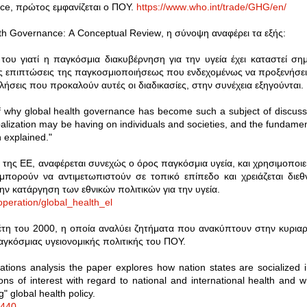
ce
, πρώτος εμφανίζεται ο ΠΟΥ.
https
://
www
.
who
.
int
/
trade
/
GHG
/
en
/
th
Governance
:
A
Conceptual
Review
, η σύνοψη αναφέρει τα εξής:
του γιατί η παγκόσμια διακυβέρνηση για την υγεία έχει καταστεί σημ
ς επιπτώσεις της παγκοσμιοποιήσεως που ενδεχομένως να προξενήσει
κλήσεις που προκαλούν αυτές οι διαδικασίες, στην συνέχεια εξηγούνται.
of why global health governance has become such a subject of discuss
balization may be having on individuals and societies, and the fundamen
 explained."
της ΕΕ, αναφέρεται συνεχώς ο όρος παγκόσμια υγεία, και χρησιμοποιεί
μπορούν να αντιμετωπιστούν σε τοπικό επίπεδο και χρειάζεται διεθ
ην κατάργηση των εθνικών πολιτικών για την υγεία.
operation
/
global
_
health
_
el
τη του 2000, η οποία αναλύει ζητήματα που ανακύπτουν στην κυριαρ
γκόσμιας υγειονομικής πολιτικής του ΠΟΥ.
ations analysis the paper explores how nation states are socialized i
s of interest with regard to national and international health and w
 global health policy.
2440