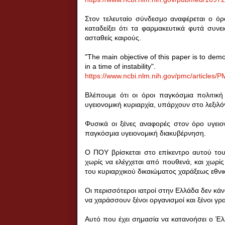
Στον τελευταίο σύνδεσμο αναφέρεται ο ό
καταδείξει ότι τα φαρμακευτικά φυτά συνε
ασταθείς καιρούς.
"The main objective of this paper is to demo
in a time of instability".
https://www.ncbi.nlm.nih.gov/pmc/articles
Βλέπουμε ότι οι όροι παγκόσμια πολιτική 
υγειονομική κυριαρχία, υπάρχουν στο λεξιλ
Φυσικά οι ξένες αναφορές στον όρο υγειον
παγκόσμια υγειονομική διακυβέρνηση.
Ο ΠΟΥ βρίσκεται στο επίκεντρο αυτού του 
χωρίς να ελέγχεται από πουθενά, και χωρί
του κυριαρχικού δικαιώματος χαράξεως εθνική
Οι περισσότεροι ιατροί στην Ελλάδα δεν κά
να χαράσσουν ξένοι οργανισμοί και ξένοι γρα
Αυτό που έχει σημασία να κατανοήσει ο Έλλ