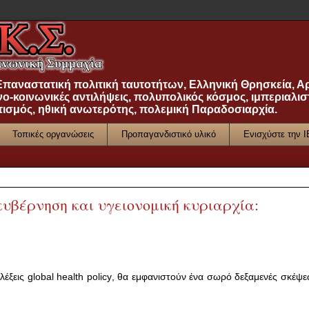
 Επαναστατική πολιτική ταυτοτήτων, Ελληνική Θρησκεία, Α
νο-κοινωνικές αντιλήψεις, πολυπολικός κόσμος, ιμπεριαλισ
τισμός, ηθική ανωτερότης, πολεμική Παραδοσιαρχία.
Τοπικές οργανώσεις
Προπαγανδιστικό υλικό
Ενισχύστε την 
υβέρνηση και υγειονομική κυριαρχία:
λέξεις
global
health
policy
, θα εμφανιστούν ένα σωρό δεξαμενές σκέψε