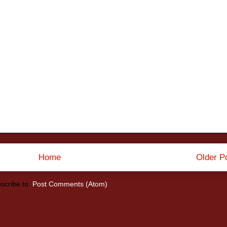
Home
Older P
scribe to:
Post Comments (Atom)