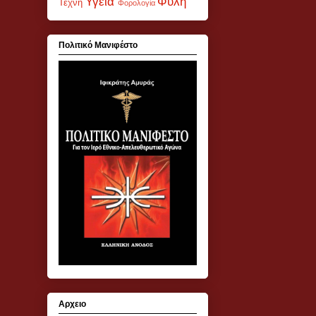
Υγεία
Φυλή
Τέχνη
Φορολογία
Πολιτικό Μανιφέστο
Αρχειο