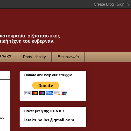
ριστοκρατία, ριζοσπαστικός
τική τέχνη του κυβερνάν,
ΙΕΡΑΚΣ
Party Identity
Επικοινωνία
Donate and help our struggle
Γίνετε μέλη της ΙΕΡ.Α.Κ.Σ.
ως,
ieraks.hellas@gmail.com