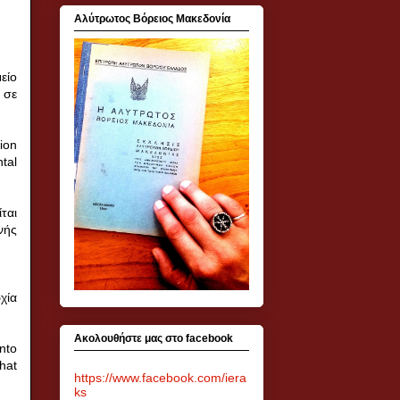
Αλύτρωτος Βόρειος Μακεδονία
είο
 σε
ion
tal
ται
νής
χία
Ακολουθήστε μας στο facebook
nto
hat
https://www.facebook.com/iera
ks