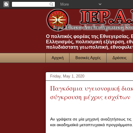
Ο πολιτικός φορέας της Εθνεγερσίας.
Ελληνισμός, πολιτισμική εξέγερση, εθ
πολυδιάστατη γεωπολιτική, εθνοφυλε
Αρχική
Βασικές Αρχές
Δράσεις
Friday, May 1, 2020
Παγκόσμια υγειονομική διακ
σύγκρουση μέχρις εσχάτων
Αν γράψετε σε μία μηχανή αναζητήσεως τις 
και ακαδημαϊκά μεταπτυχιακά προγράμματα.