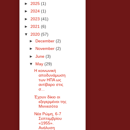
►
2025
(1)
►
2024
(1)
►
2023
(41)
►
2021
(6)
▼
2020
(57)
►
December
(2)
►
November
(2)
►
June
(3)
▼
May
(29)
Η κοινωνική
αποδυνάμωση
των ΗΠΑ ως
αντίβαρο στις
σ...
Έχουν δίκιο οι
εξεγερμένοι της
Μιννεσότα
Νέα Ρώμη, 6-7
Σεπτεμβρίου
«1955».
Ανάλυση