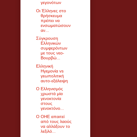
γεγονότων
Οι Έλληνες στο
θρήσκευμα
πρέπει να
ενσωματώσουν
αν...
Σύγκρουση
Ελληνικών
συμφερόντων
με τους νεο-
Βουρβώ...
Ελληνική
Ηγεμονία vs
γεωπολιτική
αυτο-εξάλειψη
Ο Ελληνισμός
χρωστά μία
γενοκτονία
στους
γενοκτόνο...
Ο ΟΗΕ απαιτεί
από τους λαούς
να αλλάξουν το
λεξιλό...