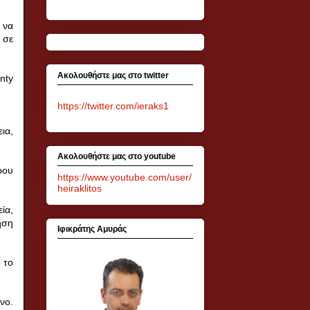
 να
 σε
Ακολουθήστε μας στο twitter
gnty
https://twitter.com/ieraks1
ια,
Ακολουθήστε μας στο youtube
ρου
https://www.youtube.com/user/
heiraklitos
ία,
ηση
Ιφικράτης Αμυράς
 το
νο.