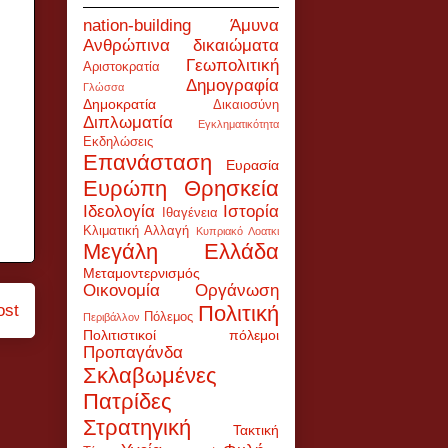
nation-building
Άμυνα
Ανθρώπινα δικαιώματα
Γεωπολιτική
Αριστοκρατία
Δημογραφία
Γλώσσα
Δημοκρατία
Δικαιοσύνη
Διπλωματία
Εγκληματικότητα
Εκδηλώσεις
Επανάσταση
Ευρασία
Ευρώπη
Θρησκεία
Ιδεολογία
Ιστορία
Ιθαγένεια
Κλιματική Αλλαγή
Κυπριακό
Λοατκι
Μεγάλη Ελλάδα
Μεταμοντερνισμός
Οικονομία
Οργάνωση
ost
Πολιτική
Πόλεμος
Περιβάλλον
Πολιτιστικοί πόλεμοι
Προπαγάνδα
Σκλαβωμένες
Πατρίδες
Στρατηγική
Τακτική