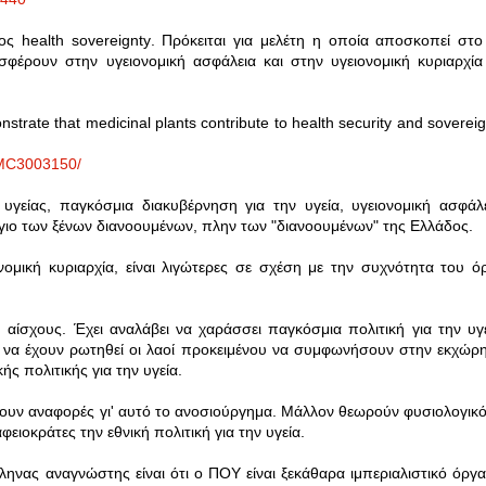
ρος
health
sovereignty
.
Πρόκειται για μελέτη η οποία αποσκοπεί στο
ισφέρουν στην υγειονομική ασφάλεια και στην υγειονομική κυριαρχία
nstrate that medicinal plants contribute to health security and soverei
/PMC3003150/
υγείας, παγκόσμια διακυβέρνηση για την υγεία, υγειονομική ασφάλε
όγιο των ξένων διανοουμένων, πλην των "διανοουμένων" της Ελλάδος.
ομική κυριαρχία, είναι λιγώτερες σε σχέση με την συχνότητα του ό
αίσχους. Έχει αναλάβει να χαράσσει παγκόσμια πολιτική για την υγε
ς να έχουν ρωτηθεί οι λαοί προκειμένου να συμφωνήσουν στην εκχώρ
ς πολιτικής για την υγεία.
νουν αναφορές γι' αυτό το ανοσιούργημα. Μάλλον θεωρούν φυσιολογικό
φειοκράτες την εθνική πολιτική για την υγεία.
ηνας αναγνώστης είναι ότι ο ΠΟΥ είναι ξεκάθαρα ιμπεριαλιστικό όργα