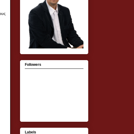
ους
Followers
Labels