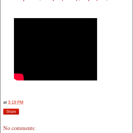
at
3:19 PM
Share
No comments: