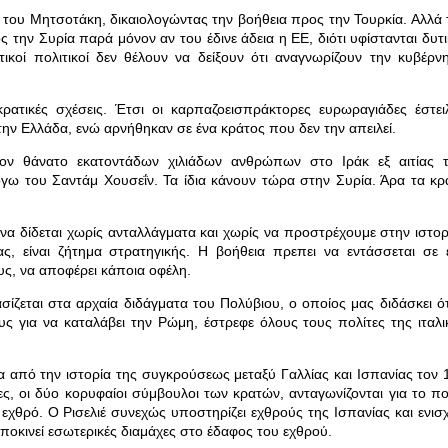
 του Μητσοτάκη, δικαιολογώντας την βοήθεια προς την Τουρκία. Αλλά 
ς την Συρία παρά μόνον αν του έδινε άδεια η ΕΕ, διότι υφίστανται δυτι
τικοί πολιτικοί δεν θέλουν να δείξουν ότι αναγνωρίζουν την κυβέρν
κρατικές σχέσεις. Έτσι οι καρπαζοεισπράκτορες ευρωραγιάδες έστει
την Ελλάδα, ενώ αρνήθηκαν σε ένα κράτος που δεν την απειλεί.
τον θάνατο εκατοντάδων χιλιάδων ανθρώπων στο Ιράκ εξ αιτίας 
ω του Σαντάμ Χουσεΐν. Τα ίδια κάνουν τώρα στην Συρία. Άρα τα κρ
να δίδεται χωρίς ανταλλάγματα και χωρίς να προστρέχουμε στην ιστορ
ας, είναι ζήτημα στρατηγικής. Η βοήθεια πρεπει να εντάσσεται σε 
υς, να αποφέρει κάποια οφέλη.
ασίζεται στα αρχαία διδάγματα του Πολύβιου, ο οποίος μας διδάσκει ότ
υς για να καταλάβει την Ρώμη, έστρεφε όλους τους πολίτες της ιταλι
α από την ιστορία της συγκρούσεως μεταξύ Γαλλίας και Ισπανίας τον 
ρες, οι δύο κορυφαίοι σύμβουλοι των κρατών, ανταγωνίζονται για το πο
χθρό. Ο Ρισελιέ συνεχώς υποστηρίζει εχθρούς της Ισπανίας και ενισχ
κινεί εσωτερικές διαμάχες στο έδαφος του εχθρού.