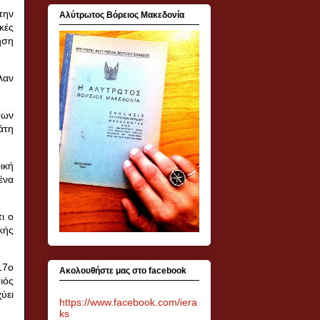
την
Αλύτρωτος Βόρειος Μακεδονία
κές
ηση
λαν
των
άτη
ική
ένα
ι ο
κής
17ο
Ακολουθήστε μας στο facebook
ιός
ύει
https://www.facebook.com/iera
ks