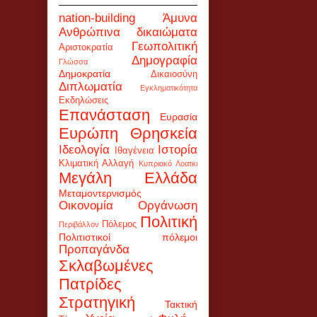
nation-building
Άμυνα
Ανθρώπινα δικαιώματα
Γεωπολιτική
Αριστοκρατία
Δημογραφία
Γλώσσα
Δημοκρατία
Δικαιοσύνη
Διπλωματία
Εγκληματικότητα
Εκδηλώσεις
Επανάσταση
Ευρασία
Ευρώπη
Θρησκεία
Ιδεολογία
Ιστορία
Ιθαγένεια
Κλιματική Αλλαγή
Κυπριακό
Λοατκι
Μεγάλη Ελλάδα
Μεταμοντερνισμός
Οικονομία
Οργάνωση
Πολιτική
Πόλεμος
Περιβάλλον
Πολιτιστικοί πόλεμοι
Προπαγάνδα
Σκλαβωμένες
Πατρίδες
Στρατηγική
Τακτική