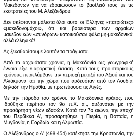
Μακεδόνων για να εδραιώσουν το βασίλειό τους με τις
εκστρατείες του Μ. Αλεξάνδρου!
Δεν σκέφτονται μάλιστα όλοι αυτοί οι Έλληνες «πατριώτες»
«μακεδονομάχοι», ότι και βορειότερα των αρχαίων
μακεδονικών «συνόρων» κατοικούσαν φύλα μη-μακεδονικά,
αλλά ελληνικά!
Ας ξεκαθαρίσουμε λοιπόν τα πράγματα.
Από τα αρχαιότατα χρόνια, η Μακεδονία ως γεωγραφική
έννοια είχε διαφορετική έκταση. Κατά τους προϊστορικούς
χρόνους περιελάμβανε την περιοχή μεταξύ του Αξιού και του
Αλιάκμονα και την χώρα που αρδευόταν από τον Λουδία,
δηλαδή την Ημαθία, με πρωτεύουσα τις Αιγές.
Με την πάροδο του χρόνου το Μακεδονικό κράτος, που
ιδρύθηκε περίπου τον 9ο π.Χ. αι., αυξανόταν με την
προσάρτηση νέων εδαφών.
Κατά τον 7ο αιώνα, την εποχή
του Περδίκκα Α’, προσαρτήθηκε η Πιερία, η Βοτταία, η
Μυγδονία, η Εορδαία και η Αλμωπία.
Ο Αλέξανδρος ο Α’ (498-454) κατέκτησε την Κρηστωνία, την