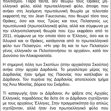
πολιτισμού. Παρά ταύτα, δεν θεωρώ τους Θράκες μη-
ελληνικό φύλο, αλλά πρωτοελληνικό φύλο, άποψη που
ανήκει στη λεγόμενη πρωτοϊωνική θεωρία με τελευταίο
εκφραστή της τον
Jean
Faucounau
, που θεωρεί τόσο τους
Θράκες, όσο και τους Τρώες και τους Πελασγούς ως
πρωτοϊωνικά (πρωτοελληνικά) φύλα, αλλά και σύμφωνα με
την ελληνοπελασγική θεωρία που έχω εκφράσει από το
2011, σύμφωνα με την οποία τόσο οι Έλληνες, όσο και οι
Ιλλυριοί και οι Θράκες, κατάγονται από το πρωτοελληνικό
φύλο των Πελασγών.
«Ην γαρ δη και το των Πελασγών
γένος ελληνικόν εκ Πελοποννήσου το αρχαίον», κατά τον
Διονύσιο τον Αλικαρνασσέα.
Η σημερινή πόλη των Σκοπίων (στην αρχαιότητα Σκούποι)
ανήκε στην αρχαία Δαρδανία.
Το μεγαλύτερο μέρος της
Δαρδανίας ήταν τμήμα της Παιονίας που κατέλαβαν οι
Δάρδανοι. Τον πυρήνα της Δαρδανίας αποτελούσε τμήμα
της Άνω Μοισίας, βόρεια του Σκάρδου.
Τί καταγωγής ήταν οι Δάρδανοι;
A
ν ψάξετε στις Αρχαίες
Ελληνικές παραδόσεις θα δείτε ότι οι Δάρδανοι σχετίζονταν
με τους αρχαίους Έλληνες. Στην πραγματικότητα όχι απλώς
σχετίζονταν, αλλά ήταν ένα πρωτοελληνικό φύλο που