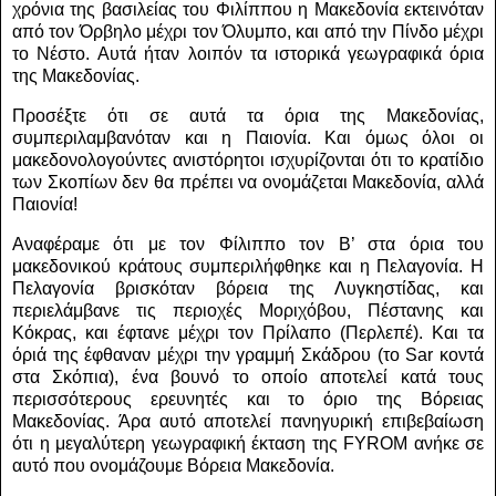
χρόνια της βασιλείας του Φιλίππου η Μακεδονία εκτεινόταν
από τον Όρβηλο μέχρι τον Όλυμπο, και από την Πίνδο μέχρι
το Νέστο.
Αυτά ήταν λοιπόν τα ιστορικά γεωγραφικά όρια
της Μακεδονίας.
Προσέξτε ότι σε αυτά τα όρια της Μακεδονίας,
συμπεριλαμβανόταν και η Παιονία.
Και όμως όλοι οι
μακεδονολογούντες ανιστόρητοι ισχυρίζονται ότι το κρατίδιο
των Σκοπίων δεν θα πρέπει να ονομάζεται Μακεδονία, αλλά
Παιονία!
Αναφέραμε ότι με τον Φίλιππο τον Β’ στα όρια του
μακεδονικού κράτους συμπεριλήφθηκε και η Πελαγονία. Η
Πελαγονία βρισκόταν βόρεια της Λυγκηστίδας, και
περιελάμβανε τις περιοχές Μοριχόβου, Πέστανης και
Κόκρας, και έφτανε μέχρι τον Πρίλαπο (Περλεπέ). Και τα
όριά της έφθαναν μέχρι την γραμμή Σκάδρου (το
Sar
κοντά
στα Σκόπια), ένα βουνό το οποίο αποτελεί κατά τους
περισσότερους ερευνητές και το όριο της Βόρειας
Μακεδονίας.
Άρα αυτό αποτελεί πανηγυρική επιβεβαίωση
ότι η μεγαλύτερη γεωγραφική έκταση της FYROM ανήκε σε
αυτό που ονομάζουμε Βόρεια Μακεδονία.