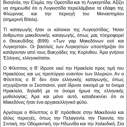
Βισαλτία, την Ελιμία, την Ορεστίδα και τη Λυγκηστίδα. Αξίζει
να σημειωθεί ότι η Λυγκιστίδα περιελάμβανε τα εδάφη της
Φλώρινας και την περιοχή του Μοναστηρίου
(σημερινή
Bitola
).
Τί καταγωγής ήταν οι κάτοικοι της Λυγκηστίδας; Ήσαν
άνθρωποι μακεδονικής καταγωγής, όπως μας πληροφορεί
ο Θουκυδίδης (Β99): «Των γαρ Μακεδόνων εισί και
Λυγκησταί». Οι βασιλείς των Λυγκηστών υποστήριζαν ότι
κατάγονταν από τους Βακχιάδες της Κορίνθου.
Άρα γνήσιοι
Έλληνες, ελληνικότατοι.
Ο Φίλιππος ο Β’ ίδρυσε εκεί την Ηρακλεία προς τιμή του
Ηρακλέους και ως προπύργιο εναντίον των Ιλλυριών. Αν ο
Φίλιππος ο Β’ δεν ήταν ελληνικής καταγωγής, όπως
ισχυρίζονται οι Σκοπιανοί, γιατί ίδρυσε οικισμό με το όνομα
Ηρακλεία, δηλαδή με το όνομα ήρωα της ελληνικής
μυθολογίας; Άρα και μόνο αυτό, καταδεικνύει ότι οι
Μακεδόνες ήταν ένα αρχαιοελληνικό φύλο.
Αργότερα ο Φίλιππος ο Β’ πρόσθεσε στην Μακεδονία και
άλλες περιοχές, όπως την Πελαγονία, την Παιονία, την
Σιντική, την Οδομαντική, την Ηδωνίδα και την Χαλκιδική. Στα