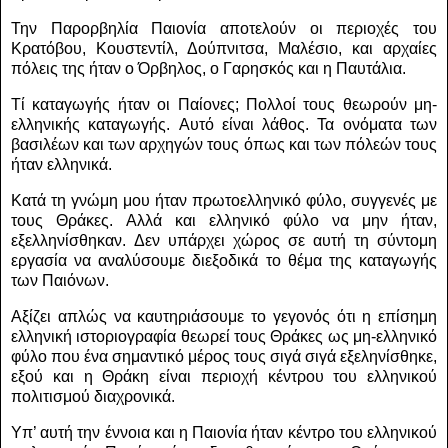
Την Παρορβηλία Παιονία αποτελούν οι περιοχές του
Κρατόβου, Κουστεντίλ, Δούπνιτσα, Μαλέσιο, και αρχαίες
πόλεις της ήταν ο Όρβηλος, ο Γαρησκός και η Παυτάλια.
Τί καταγωγής ήταν οι Παίονες; Πολλοί τους θεωρούν μη-
ελληνικής καταγωγής.
Αυτό είναι λάθος. Τα ονόματα των
βασιλέων και των αρχηγών τους όπως και των πόλεών τους
ήταν ελληνικά.
Κατά τη γνώμη μου ήταν πρωτοελληνικό φύλο, συγγενές με
τους Θράκες.
Αλλά και ελληνικό φύλο να μην ήταν,
εξελληνίσθηκαν.
Δεν υπάρχει χώρος σε αυτή τη σύντομη
εργασία να αναλύσουμε διεξοδικά το θέμα της καταγωγής
των Παιόνων.
Αξίζει απλώς να καυτηριάσουμε το γεγονός ότι η επίσημη
ελληνική ιστοριογραφία θεωρεί τους Θράκες ως μη-ελληνικό
φύλο που ένα σημαντικό μέρος τους σιγά σιγά εξεληνίσθηκε,
εξού και η Θράκη είναι περιοχή κέντρου του ελληνικού
πολιτισμού διαχρονικά.
Υπ’ αυτή την έννοια και η Παιονία ήταν κέντρο του ελληνικού