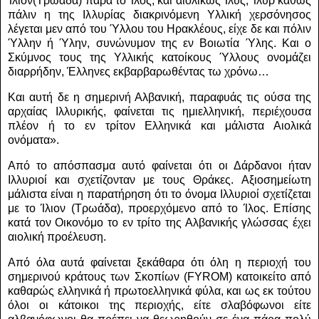
Ίλιον(Τρωάδα) παρά το Ίλος, και αιολικώς Ίλυς, Ίλυρ καθώς
πάλιν η της Ιλλυρίας διακρινόμενη Υλλική χερσόνησος
λέγεται μεν από του Ύλλου του Ηρακλέους, είχε δε και πόλιν
Ύλλην ή Ύλην, συνώνυμον της εν Βοιωτία Ύλης.
Και ο
Σκύμνος τους της Υλλικής κατοίκους Ύλλους ονομάζει
διαρρήδην, Έλληνες εκβαρβαρωθέντας τω χρόνω…
Και αυτή δε η σημερινή Αλβανική, παραφυάς τις ούσα της
αρχαίας Ιλλυρικής, φαίνεται τις ημιελληνική, περιέχουσα
πλέον ή το εν τρίτον Ελληνικά και μάλιστα Αιολικά
ονόματα».
Από το απόσπασμα αυτό φαίνεται ότι οι Δάρδανοι ήταν
Ιλλυριοί και σχετίζονταν με τους Θράκες.
Αξιοσημείωτη
μάλιστα είναι η παρατήρηση ότι το όνομα Ιλλυριοί σχετίζεται
με το Ίλιον (Τρωάδα), προερχόμενο από το Ίλος. Επίσης
κατά τον Οικονόμο το εν τρίτο της Αλβανικής γλώσσας έχει
αιολική προέλευση.
Από όλα αυτά φαίνεται ξεκάθαρα ότι όλη η περιοχή του
σημερινού κράτους των Σκοπίων (
FYROM
) κατοικείτο από
καθαρώς ελληνικά ή πρωτοελληνικά φύλα, και ως εκ τούτου
όλοι οι κάτοικοι της περιοχής, είτε σλαβόφωνοι είτε