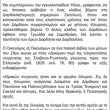
Θα συμπληρώσω την εγκυκλοπαίδεια Ήλιος, γράφοντας ότι
ως άποικοι, τράβηξαν ο ένας κλάδος βόρεια στη
Δαρδανία(περιοχή σημερινών Σκοπίων), όπου και
κατοικούσαν κατά τους κλασσικούς χρόνους και απ’ όπου
σαν Δάρδανοι συγκρητισμένοι και με γείτονες Ιλλυριούς
προεκτάθηκαν βόρεια. Ο άλλος κλάδος των Δαρδάνων
έφθασε στην Τρωάδα και Σαμοθράκη.
Να λοιπόν η
ταυτότητα των όρων Δαρδανία και Δαρδανέλια.
Ο Οικονόμος εξ Οικονόμων σε ένα παλαιό βιβλίο των μέσων
του 19ου αιώνα με τίτλο «Δοκίμιον περί της πλησιεστάτης
συγγενείας της Σλαβονο-Ρωσσικής γλώσσης προς την
Ελληνικήν (εκδ. 1828, σελ. 76, 80) γράφει τα εξής
ενδιαφέροντα:
«Θρακών συγγενείς ήσαν και οι αρχαίοι Ιλλυριοί…Εις δε
τους Ιλλυριούς ανάγονται Δαλμάται και Δάρδανοι και
Παννόνιοι και Παίονες(άποικοι των εκ Τροίας Τευκρών) και
Σικελοί και Ιάπυγες.
Και άλλα έθνη Θρακικής ή Πελασγικής
αρχής.
Και αυτό δε της Ιλλυρίας το όνομα έχει την αυτήν αρχήν με το