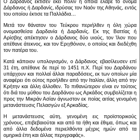
Ο Δάρδανος έκτισεν εκεί πόλιν η οποία έλαβε το όνομα
Δάρδανος ή Δαρδανίς, ιδρύσας τον Ναόν της Αθηνάς, εντός
του οποίου έκτισε τα Παλλάδια…
Μετά τον θάνατον του Τεύκρου περιήλθεν η όλη χώρα
ονομασθείσα Δαρδανία ή Δαρδανίς.
Εκ της Βαττίας ή
Αρίσβης απέκτησεν ο Δάρδανος δύο υιούς, τον Ίλον που
απέθανε άτεκνος, και τον Εριχθόνιον, ο οποίος και διεδέχθη
τον πατέρα του.
Κατά κάποιον υπολογισμόν, ο Δάρδανος εβασίλευσεν επί
31 έτη, απέθανε δε περί το 1451 π.Χ. Περί του Δαρδάνου
υπάρχουν και πολλαί άλλαι παραδόσεις, εκ των οποίων μία
αναφέρει ότι ούτος προήλθεν από την Ιταλίαν, άλλη από την
Κρήτην και άλλη άλλοθεν.
Το πιθανώτερον είναι εν τούτοις
ότι διά του μύθου του Δαρδάνου ως Αρκάδος συμβολίζεται η
προς την Μικράν Ασίαν άγνωστον εκ ποίας αιτίας γενομένη
μετανάστευσις Πελασγών εξ Αρκαδίας.
Η μετανάστευσις αύτη, γενομένη εις προϊστορικούς
χρόνους, επιβεβαιούται και από τα ήθη και έθιμα, όπως και
από άλλα δεδομένα περιελθόντα μέχρις ημών από τα
ομηρικά έπη και άλλας περιγραφάς».