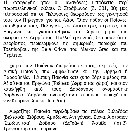
Τί καταγωγής ήταν οι Πελαγόνες; Επρόκειτο περί
πρωτοελληνικού φύλου. Ο Στράβωνας (Ζ. 331, 38) μας
πληροφορεί ότι οι Πελαγόνες θεωρούσαν ως γεννήτορά
τους τον Πηλεγόνα, γιο του Αξιού. Όταν ήρθαν οι Παίονες,
απώθησαν τους Πελαγόνες σε δυτικότερες περιοχές του
Εριγώνα, και εγκαταστάθηκαν στο βόρειο τμήμα που
ονομάστηκε Δερρίοπος. Πολλοί ερευνητές θεωρούν ότι η
Δερρίοπος περιελάμβανε τις σημερινές περιοχές του
Τσεπίκοβου, της
Bela
Crkva
, του
Markov
Grad
και του
Περλεπέ.
Η χώρα των Παιόνων διαιρείται σε τρεις περιοχές: την
Δυτική Παιονία, την Αμφαξίτιδαν και την Ορβηλία ή
Παρορβηλία. Η Δυτική Παιονία κατείχε το βόρειο μέρος του
Αξιού και του Εριγώνα (Τσέρνα) (Δερριόπος χώρα), και όταν
κατελήφθη από τους Δαρδάνους ονομάσθηκε
Δαρδανία.
(Δαρδανία ονομαζόταν η ευρύτερη περιοχή του
νυν Κουμανόβου και Τετόβου).
Η Αμφαξίτης Παιονία περιλάμβανε τις πόλεις Βυλαζόρα
(Βελεσσά), Στόβους, Αμυδώνα, Αντιγόνεια, Στενά, Αίστραιον
(Στρώμνιτσα), Δόβηρο (Δοϊράνη), Άστιβο (Ιστίβ),
Τρανάπουρα και Ταυρίανα.