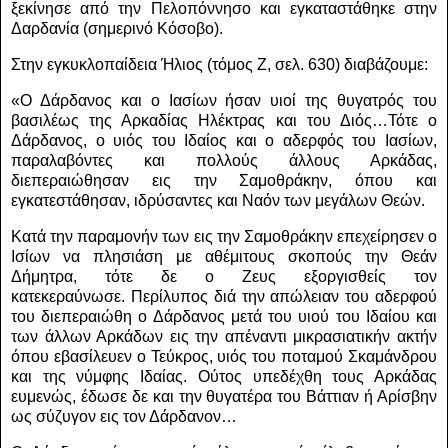
ξεκίνησε από την Πελοπόννησο και εγκαταστάθηκε στην
Δαρδανία (σημερινό Κόσοβο).
Στην εγκυκλοπαίδεια Ήλιος (τόμος Ζ, σελ. 630) διαβάζουμε:
«Ο Δάρδανος και ο Ιασίων ήσαν υιοί της θυγατρός του
βασιλέως της Αρκαδίας Ηλέκτρας και του Διός…Τότε ο
Δάρδανος, ο υιός του Ιδαίος και ο αδερφός του Ιασίων,
παραλαβόντες και πολλούς άλλους Αρκάδας,
διεπεραιώθησαν εις την Σαμοθράκην, όπου και
εγκατεστάθησαν, ιδρύσαντες και Ναόν των μεγάλων Θεών.
Κατά την παραμονήν των εις την Σαμοθράκην επεχείρησεν ο
Ισίων να πλησιάση με αθέμιτους σκοπούς την Θεάν
Δήμητρα, τότε δε ο Ζευς εξοργισθείς τον
κατεκεραύνωσε.
Περίλυπος διά την απώλειαν του αδερφού
του διεπεραιώθη ο Δάρδανος μετά του υιού του Ιδαίου και
των άλλων Αρκάδων εις την απέναντι μικρασιατικήν ακτήν
όπου εβασίλευεν ο Τεύκρος, υιός του ποταμού Σκαμάνδρου
και της νύμφης Ιδαίας. Ούτος υπεδέχθη τους Αρκάδας
ευμενώς, έδωσε δε και την θυγατέρα του Βάττιαν ή Αρίσβην
ως σύζυγον εις τον Δάρδανον…