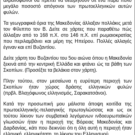
αλβανόφωνοι θα πρέπει να θεωρηθούν σε ένα πάρα πολύ
μεγάλο ποσοστό απόγονοι των πρωτοελληνικών αυτών
φυλών.
Τα γεωγραφικά όρια της Μακεδονίας άλλαξαν πολλάκις μετά
τον Φίλιππο τον Β. Δείτε σε χάρτες που παραθέτω πώς
άλλαξαν από το 168 π.Χ. στο 146 π.Χ. επί ρωμαιοκρατίας
που περιλαμβάνει και μέρη της Ηπείρου.
Πολλές αλλαγές
έγιναν και επί Βυζαντίου.
Δείτε χάρτη του Βυζαντίου του 5ου αιώνα όπου η Μακεδονία
ξεκινά από την κεντρική Ελλάδα και φτάνει ώς τα βάθη των
Σκοπίων.
(Προσέξτε τα βελάκια στον χάρτη).
Πλην τούτου, στον μεσαίωνα η ευρύτερη περιοχή των
Σκοπίων ήταν χώρος δράσης ελληνικών φυλών
(πρβλ.
Βλαχόφωνος ελληνισμός, Σαρακατσάνοι).
Κατά την προσωπική μου μάλιστα άποψη κοιτίδα της
πρωτοελληνικής-πελασγικής πρωτογλώσσας και ως εκ
τούτου λίκνον των συμβατικά λεγόμενων ινδοευρωπαϊκών
γλωσσών ήταν η περιοχή της Βόρειας Μακεδονίας και
Δαρδανίας, κάτι που δεικνύει ότι η όλη αυτή η περιοχή ήταν
ελληνική, ελληνικότατη, το λίκνον του Ελληνισμού.