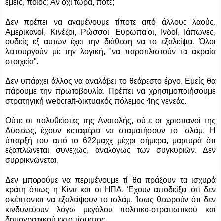
εμείς, ποιός; Αν όχι τώρα, πότε;
Δεν πρέπει να αναμένουμε τίποτε από άλλους λαούς.
Αμερικανοί, Κινέζοι, Ρώσσοι, Ευρωπαίοι, Ινδοί, Ιάπωνες,
ουδείς εξ αυτών έχει την διάθεση να το εξαλείψει. Όλοι
λειτουργούν με την λογική, "να παροπλιστούν τα ακραία
στοιχεία".
Δεν υπάρχει άλλος να αναλάβει το θεάρεστο έργο. Εμείς θα
πάρουμε την πρωτοβουλία. Πρέπει να χρησιμοποιήσουμε
στρατηγική webcraft-δικτυακός πόλεμος 4ης γενεάς.
Ούτε οι πολυθεϊστές της Ανατολής, ούτε οι χριστιανοί της
Δύσεως, έχουν καταφέρει να σταματήσουν το ισλάμ. Η
ύπαρξή του από το 622μαχχ μέχρι σήμερα, μαρτυρά ότι
εξαπλώνεται συνεχώς, αναλόγως των συγκυριών. Δεν
συρρικνώνεται.
Δεν μπορούμε να περιμένουμε τί θα πράξουν τα ισχυρά
κράτη όπως η Κίνα και οι ΗΠΑ. Έχουν αποδείξει ότι δεν
σκέπτονται να εξαλείψουν το ισλάμ. Ίσως θεωρούν ότι δεν
κινδυνεύουν λόγω μεγάλου πολιτικο-στρατιωτικού και
δημογραφικού εκτοπίσματος.