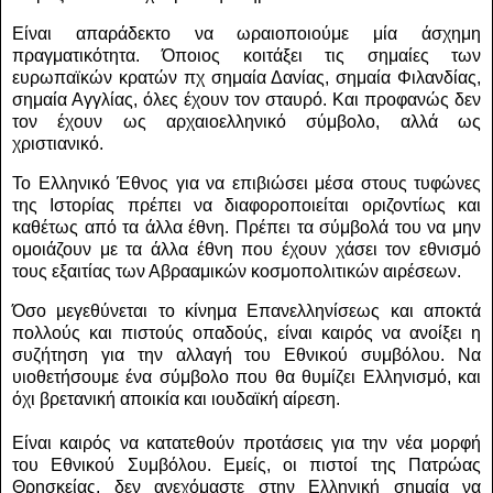
Είναι απαράδεκτο να ωραιοποιούμε μία άσχημη
πραγματικότητα.
Όποιος κοιτάξει τις σημαίες των
ευρωπαϊκών κρατών πχ σημαία Δανίας, σημαία Φιλανδίας,
σημαία Αγγλίας, όλες έχουν τον σταυρό. Και προφανώς δεν
τον έχουν ως αρχαιοελληνικό σύμβολο, αλλά ως
χριστιανικό.
Το Ελληνικό Έθνος για να επιβιώσει μέσα στους τυφώνες
της Ιστορίας πρέπει να διαφοροποιείται οριζοντίως και
καθέτως από τα άλλα έθνη. Πρέπει τα σύμβολά του να μην
ομοιάζουν με τα άλλα έθνη που έχουν χάσει τον εθνισμό
τους εξαιτίας των Αβρααμικών κοσμοπολιτικών αιρέσεων.
Όσο μεγεθύνεται το κίνημα Επανελληνίσεως και αποκτά
πολλούς και πιστούς οπαδούς, είναι καιρός να ανοίξει η
συζήτηση για την αλλαγή του Εθνικού συμβόλου. Να
υιοθετήσουμε ένα σύμβολο που θα θυμίζει Ελληνισμό, και
όχι βρετανική αποικία και ιουδαϊκή αίρεση.
Είναι καιρός να κατατεθούν προτάσεις για την νέα μορφή
του Εθνικού Συμβόλου.
Εμείς, οι πιστοί της Πατρώας
Θρησκείας, δεν ανεχόμαστε στην Ελληνική σημαία να