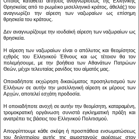
Όποιος καταθέτει αιτήσεις αναγνωρίσεως της Ελληνικής
Θρησκείας από το ρωμέικο μισελληνικό κράτος, άθελά(;) του
αναγνωρίζει την αίρεση των ναζωραίων ως επίσημη
θρησκεία του κράτους.
Δεν αναγνωρίζουμε την ιουδαϊκή αίρεση των ναζωραίων ως
θρησκεία.
Η αίρεση των ναζωραίων είναι ο απόλυτος και θεομίσητος
εχθρός του Ελληνικού Έθνους και ως τέτοιον θα τον
πολεμήσουμε, με την βοήθεια των Αθανάτων Πατρώων
Θεών, μέχρι τελευταίας ρανίδος του αίματός μας.
Οποιαδήποτε εκχώρηση δικαιώματος προσηλυτισμού των
Ελλήνων σε αυτήν την μισελληνική αίρεση εκ μέρους των
Αρχών, αποτελεί εσχάτη προδοσία.
Η οποιαδήποτε ανοχή σε αυτήν την θεομίσητη, καταραμένη,
τρομοκρατική οργάνωση συνιστά εγκληματική πράξη και
ανατρέπει τις βάσεις του Ελληνικού Πολιτισμού.
Απορρίπτουμε κάθε σκέψη ή προσπάθεια ενσωματώσεως
του δηλητηρίου αυτής της αιμοσταγούς αιρέσεως στον