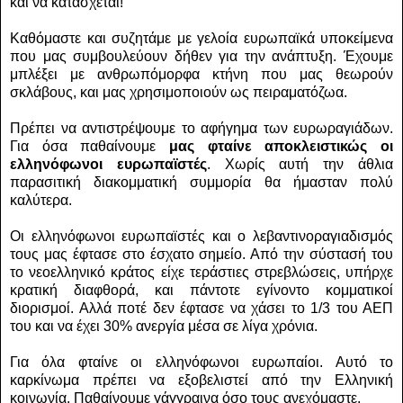
και να κατάσχεται!
Καθόμαστε και συζητάμε με γελοία ευρωπαϊκά υποκείμενα
που μας συμβουλεύουν δήθεν για την ανάπτυξη. Έχουμε
μπλέξει με ανθρωπόμορφα κτήνη που μας θεωρούν
σκλάβους, και μας χρησιμοποιούν ως πειραματόζωα.
Πρέπει να αντιστρέψουμε το αφήγημα των ευρωραγιάδων.
Για όσα παθαίνουμε
μας φταίνε αποκλειστικώς οι
ελληνόφωνοι ευρωπαϊστές
. Χωρίς αυτή την άθλια
παρασιτική διακομματική συμμορία θα ήμασταν πολύ
καλύτερα.
Οι ελληνόφωνοι ευρωπαϊστές και ο λεβαντινοραγιαδισμός
τους μας έφτασε στο έσχατο σημείο. Από την σύστασή του
το νεοελληνικό κράτος είχε τεράστιες στρεβλώσεις, υπήρχε
κρατική διαφθορά, και πάντοτε εγίνοντο κομματικοί
διορισμοί. Αλλά ποτέ δεν έφτασε να χάσει το 1/3 του ΑΕΠ
του και να έχει 30% ανεργία μέσα σε λίγα χρόνια.
Για όλα φταίνε οι ελληνόφωνοι ευρωπαίοι. Αυτό το
καρκίνωμα πρέπει να εξοβελιστεί από την Ελληνική
κοινωνία. Παθαίνουμε γάγγραινα όσο τους ανεχόμαστε.