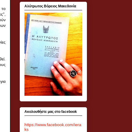
Αλύτρωτος Βόρειος Μακεδονία
 το
ς",
ούν
νων
ίες
εί.
ους
για
Ακολουθήστε μας στο facebook
https://www.facebook.com/iera
ks