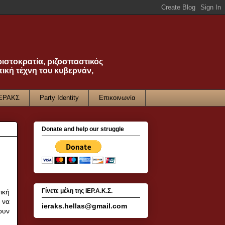
ριστοκρατία, ριζοσπαστικός
τική τέχνη του κυβερνάν,
ΙΕΡΑΚΣ
Party Identity
Επικοινωνία
Donate and help our struggle
Γίνετε μέλη της ΙΕΡ.Α.Κ.Σ.
ική
 να
ieraks.hellas@gmail.com
ουν