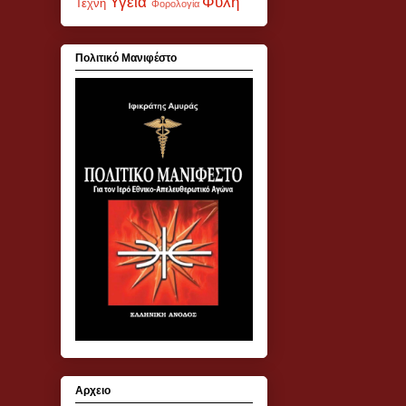
Υγεία
Φυλή
Τέχνη
Φορολογία
Πολιτικό Μανιφέστο
Αρχειο