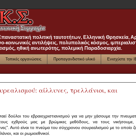
 Επαναστατική πολιτική ταυτοτήτων, Ελληνική Θρησκεία, Α
νο-κοινωνικές αντιλήψεις, πολυπολικός κόσμος, ιμπεριαλισ
τισμός, ηθική ανωτερότης, πολεμική Παραδοσιαρχία.
Τοπικές οργανώσεις
Προπαγανδιστικό υλικό
Ενισχύστε την 
υρεαλισμού: αίλλυνες, τρελλάνιοι, και
σαεί δούλοι του εβραιοχριστιανισμού για να μην χάσουμε την πνευματ
ους εχθρούς μας με βρώμικες μεθόδους, να τους νικήσουμε,
ες". Αυτό είναι το πνεύμα του σύγχρονου σουρεαλισμού με το οποίο ζ
λάνιοι, και οι ρωμιοεθνικοί.