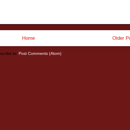
Home
Older P
scribe to:
Post Comments (Atom)