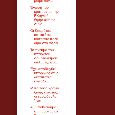
ρωμέικων...
Ένωση του
κράτους με την
Ελληνική
Θρησκεία ως
συνέ...
Οι Κουρδικές
αυταπάτες
κόστισαν πολύ
αίμα στο Αφρίν
Το πνεύμα του
υπαρκτού
σουρεαλισμού:
αίλλυνες, τρε...
Έχει αποδειχθεί
ιστορικώς ότι οι
αυταπάτες
κοστίζο...
Μετά τόσα χρόνια
ξένης κατοχής,
οι ευρώδουλοι
"πατ...
Αν υποθέσουμε
ότι ήμασταν σε