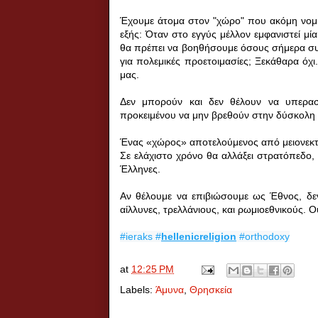
Έχουμε άτομα στον "χώρο" που ακόμη νομίζο
εξής: Όταν στο εγγύς μέλλον εμφανιστεί μία 
θα πρέπει να βοηθήσουμε όσους σήμερα συμ
για πολεμικές προετοιμασίες; Ξεκάθαρα όχ
μας.
Δεν μπορούν και δεν θέλουν να υπερασπι
προκειμένου να μην βρεθούν στην δύσκολη
Ένας «χώρος» αποτελούμενος από μειονεκτικά 
Σε ελάχιστο χρόνο θα αλλάξει στρατόπεδο,
Έλληνες.
Αν θέλουμε να επιβιώσουμε ως Έθνος, δεν 
αίλλυνες, τρελλάνιους, και ρωμιοεθνικούς. 
#ieraks
#
hellenicreligion
#orthodoxy
at
12:25 PM
Labels:
Άμυνα
,
Θρησκεία