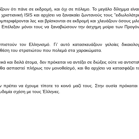
υν ότι πάνε σε εκδρομή, και όχι σε πόλεμο. Το μεγάλο δίλημμα είναι
χριστιανική ISIS και αρχίσει να ξανακαίει ζωντανούς τους "ειδωλολάτρε
περιφέρονται λες και βρίσκονται σε εκδρομή και χλευάζουν όσους μιλ
ι. Επέλεξαν μόνοι τους να ξαναβιώσουν την άσχημη μοίρα των Προγό
στούν τον Ελληνισμό. Γι' αυτό κατασκευάζουν γελοίες δικαιολογ
 θέση του στρατιώτου που πολεμά στα χαρακώματα.
και δειλά άτομα, δεν πρόκειται να αντέξει σε διώξεις ούτε να αντισταθ
 θα ασπαστεί πλήρως τον μονοθεϊσμό, και θα αρχίσει να κατασφάζει τ
πρέπει να έχουμε τίποτε το κοινό μαζί τους. Στην ουσία πρόκειται 
Ουδεμία σχέση με τους Έλληνες.