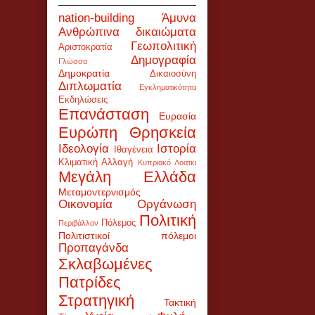
nation-building
Άμυνα
Ανθρώπινα δικαιώματα
Γεωπολιτική
Αριστοκρατία
Δημογραφία
Γλώσσα
Δημοκρατία
Δικαιοσύνη
Διπλωματία
Εγκληματικότητα
Εκδηλώσεις
Επανάσταση
Ευρασία
Ευρώπη
Θρησκεία
Ιδεολογία
Ιστορία
Ιθαγένεια
Κλιματική Αλλαγή
Κυπριακό
Λοατκι
Μεγάλη Ελλάδα
Μεταμοντερνισμός
Οικονομία
Οργάνωση
Πολιτική
Πόλεμος
Περιβάλλον
Πολιτιστικοί πόλεμοι
Προπαγάνδα
Σκλαβωμένες
Πατρίδες
Στρατηγική
Τακτική