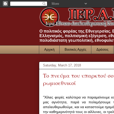
Ο πολιτικός φορέας της Εθνεγερσίας.
Ελληνισμός, πολιτισμική εξέγερση, εθ
πολυδιάστατη γεωπολιτική, εθνοφυλε
Αρχική
Βασικές Αρχές
Δράσεις
Saturday, March 17, 2018
Το πνεύμα του υπαρκτού σο
ρωμιοεθνικοί
"Χίλιες φορές καλύτερα να παραμείνουμε ε
μας αγνότητα, παρά να πολεμήσουμε τ
απελευθερωθούμε, και να καταστούμε ηγεμόν
την καθημερινότητά τους οι αίλλυνες, οι τρελ