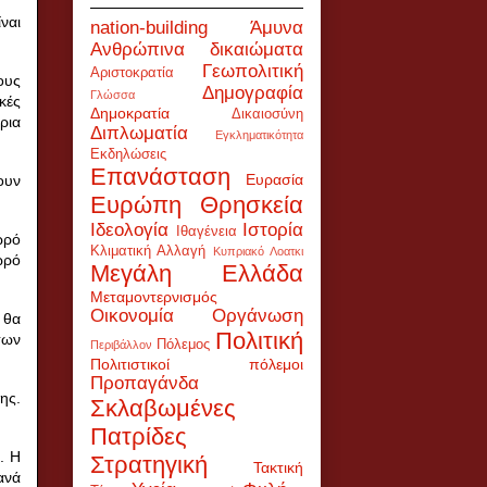
ναι
nation-building
Άμυνα
Ανθρώπινα δικαιώματα
Γεωπολιτική
Αριστοκρατία
ους
Δημογραφία
Γλώσσα
κές
Δημοκρατία
Δικαιοσύνη
ρια
Διπλωματία
Εγκληματικότητα
Εκδηλώσεις
Επανάσταση
Ευρασία
ουν
Ευρώπη
Θρησκεία
.
Ιδεολογία
Ιστορία
Ιθαγένεια
ωρό
Κλιματική Αλλαγή
Κυπριακό
Λοατκι
ωρό
Μεγάλη Ελλάδα
Μεταμοντερνισμός
Οικονομία
Οργάνωση
 θα
Πολιτική
των
Πόλεμος
Περιβάλλον
Πολιτιστικοί πόλεμοι
Προπαγάνδα
ης.
Σκλαβωμένες
Πατρίδες
ά.
Η
Στρατηγική
Τακτική
ανά