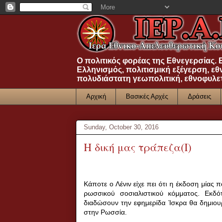
Ο πολιτικός φορέας της Εθνεγερσίας.
Ελληνισμός, πολιτισμική εξέγερση, εθ
πολυδιάστατη γεωπολιτική, εθνοφυλε
Αρχική
Βασικές Αρχές
Δράσεις
Sunday, October 30, 2016
Η δική μας τράπεζα(Ι)
Κάποτε ο Λένιν είχε πει ότι η έκδοση μία
ρωσσικού σοσιαλιστικού κόμματος.
Εκδό
διαδώσουν την εφημερίδα Ίσκρα θα δημιο
στην Ρωσσία.