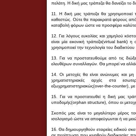
πελάτη. Η δική μας τράπεζα θα δανείζει το
11. Η δική μας τράπεζα θα χρησιμοποιεί
καθεστώς.
Ούτε θα παρακρατά φόρους από τ
καταβολή φόρων ώστε να προσφέρει καλύτε
12. Για λόγους ευκολίας και χαμηλού κόστ
είναι μία εικονική τράπεζα(virtual bank)
χρησιμοποιεί την τεχνολογία του διαδικτύο
13. Για να προστατευθούμε από τις διώξε
ελευθέρων συναλλαγών.
Θα μπορεί να αλλά
14. Οι μετοχές θα είναι ανώνυμες και μη
χρηματιστηριακές αρχές στα εσωτ
εξωχρηματιστηριακώς(over-the-counter), με 
15. Για να προστατευθεί η δική μας τρά
υποδομής(
orphan structure
), όπου οι μετο
Σκοπός μας είναι το μεγαλύτερο μέρος του
ισολογισμό ώστε να αποφεύγωνται ή να μει
16. Θα δημιουργηθούν εταιρείες ειδικού σκ
σε περίπτωση που κινηθούν διαδικασίες πτω