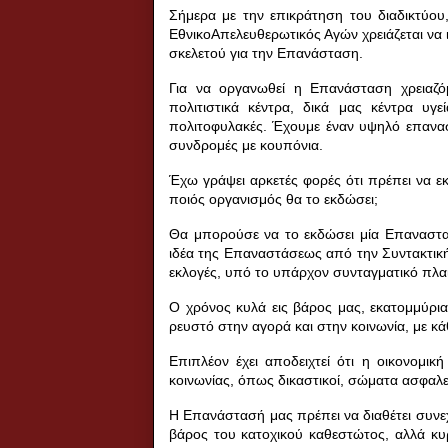
Σήμερα με την επικράτηση του διαδικτύου
ΕθνικοΑπελευθερωτικός Αγών χρειάζεται να ι
σκελετού για την Επανάσταση.
Για να οργανωθεί η Επανάσταση χρειαζόμα
πολιτιστικά κέντρα, δικά μας κέντρα υγ
πολιτοφυλακές.
Έχουμε έναν υψηλό επανασ
συνδρομές με κουπόνια.
Έχω γράψει αρκετές φορές ότι πρέπει να ε
ποιός οργανισμός θα το εκδώσει;
Θα μπορούσε να το εκδώσει μία Επαναστα
ιδέα της Επαναστάσεως από την Συντακτι
εκλογές, υπό το υπάρχον συνταγματικό πλαί
Ο χρόνος κυλά εις βάρος μας, εκατομμύρια
ρευστό στην αγορά και στην κοινωνία, με κ
Επιπλέον έχει αποδειχτεί ότι η οικονομι
κοινωνίας, όπως δικαστικοί, σώματα ασφαλεί
Η Επανάστασή μας πρέπει να διαθέτει συνεχή
βάρος του κατοχικού καθεστώτος, αλλά κυ