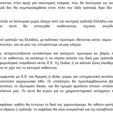
ντας στην αρχή μία οικονομική εταιρεία, που θα λειτουργεί ως οιο
αλλά δεν θα συμπεριλαμβάνει στον τίτλο την λέξη τράπεζα. Άρα δεν
πεζα να λειτουργεί χωρίς έλεγχο από την κεντρική τράπεζα Ελλάδος και 
αι αυτό θα επιτευχθεί υιοθετώντας τεχνικές σκιώδ
ική τράπεζα της Ελλάδος, με εκδοτικό προνόμιο, θέτοντας εκτός νόμου 
υλου, και να μην της επιτρέπουμε να μας ελέγχει.
ς αντιμετωπίζονται ευνοϊκότερα και κατέχουν προνόμια εις βάρος 
ί το καθεστώς να κατάσχει ή να κλείσει εύκολα την δική μας τράπεζα
φορολογικό παράδεισο εκτός Ε.Ε. πχ Dubai, ή σε κάποια ζώνη ελεύθε
ι το χέρι του το κατοχικό καθεστώς.
υμφωνίες με Ε.Ε. και Αμερική ή άλλες χώρες για
υποχρεωτική
ανταλλ
 αποτελεί ακρογωνιαίο λίθο. Οι υπάλληλοι θα προσλαμβάνωνται βά
αντελώς το εξωτερικό δίκαιο, και θα τιμωρεί αμείλικτα όποιον υπάλλ
ελατών μας. Το αυτό θα ισχύει για το χρηματιστηριακό απόρρητο 
κεφάλαιο, καθότι θα τυπώνει το δικό της χαρτονόμισμα.
Αν τεθούν κριτή
εδρεύει η τράπεζα, το κεφάλαιο θα είναι ονομαστικό και όχι καταβλητ