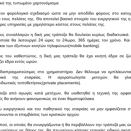
 δικό της τυπωμένο χαρτονόμισμα.
 τον φορολογικό σχεδιασμό ώστε να μην αποδίδει φόρους στο κατοχ
ους πελάτες της. Θα αποτελεί βασικό στοιχείο του ενεργητικού της η
ρες υπηρεσίες με χαμηλότερο κόστος στους πελάτες της.
ους συναλλαγών η δική μας τράπεζα θα δουλεύει κυρίως διαδικτυακά.
 η οποία θα λειτουργεί 24 ώρες το 24ωρο, 365 ημέρες τον χρόνο. Και
υ και των έξυπνων κινητών τηλεφώνων(mobile banking).
ις του καθεστώτος, η δική μας τράπεζα θα έχει κινητή έδρα σε ζώ
ζει έδρα εντός ωρών.
 διαπραγματεύσιμες στο χρηματιστήριο.
Δεν θέλουμε να εμπλέκωνται
ερικά της εταιρείας. Η αγοραπωλησία μετοχών θα γίνε
ιδιωτικές τοποθετήσεις(private placements).
πεζα από αγωγές κατά μετόχων, θα υιοθετηθεί η τεχνική της ορφα
χές θα ανήκουν φαινομενικώς σε έναν θεματοφύλακα.
 ενεργητικού και του παθητικού της εταιρείας να μην εμφανίζεται σ
ώνωνται οι επεμβάσεις των κρατικών αρχών.
οπού, οι οποίες θα συνεργάζωνται ή θα περιβάλλουν την τράπεζά μας ώ
χεύσεως εις βάρος της, θα πτωχεύουν κάποιες εταιρείες ειδικού σκοπ