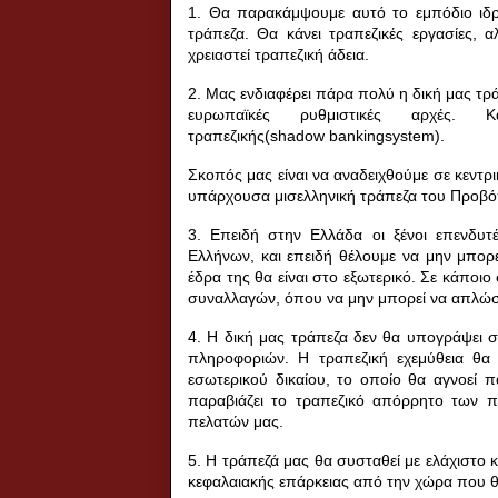
1. Θα παρακάμψουμε αυτό το εμπόδιο ιδρύο
τράπεζα.
Θα κάνει τραπεζικές εργασίες, 
χρειαστεί τραπεζική άδεια.
2. Μας ενδιαφέρει πάρα πολύ η δική μας τρά
ευρωπαϊκές ρυθμιστικές αρχές.
Κ
τραπεζικής(shadow bankingsystem).
Σκοπός μας είναι να αναδειχθούμε σε κεντρ
υπάρχουσα μισελληνική τράπεζα του Προβόπο
3. Επειδή στην Ελλάδα οι ξένοι επενδυτέ
Ελλήνων, και επειδή θέλουμε να μην μπορε
έδρα της θα είναι στο εξωτερικό.
Σε κάποιο 
συναλλαγών, όπου να μην μπορεί να απλώσε
4. Η δική μας τράπεζα δεν θα υπογράψει σ
πληροφοριών.
Η τραπεζική εχεμύθεια θα
εσωτερικού δικαίου, το οποίο θα αγνοεί π
παραβιάζει το τραπεζικό απόρρητο των π
πελατών μας.
5. Η τράπεζά μας θα συσταθεί με ελάχιστο 
κεφαλαιακής επάρκειας από την χώρα που θα 