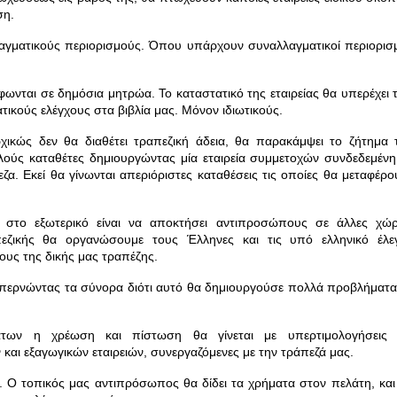
ση.
λαγματικούς περιορισμούς.
Όπου υπάρχουν συναλλαγματικοί περιορισμ
ράφωνται σε δημόσια μητρώα.
Το καταστατικό της εταιρείας θα υπερέχει 
τικούς ελέγχους στα βιβλία μας. Μόνον ιδιωτικούς.
ρχικώς δεν θα διαθέτει τραπεζική άδεια, θα παρακάμψει το ζήτημα 
ούς καταθέτες δημιουργώντας μία εταιρεία συμμετοχών συνδεδεμένη
εζα.
Εκεί θα γίνωνται απεριόριστες καταθέσεις τις οποίες θα μεταφέρο
στο εξωτερικό είναι να αποκτήσει αντιπροσώπους σε άλλες χώρ
πεζικής θα οργανώσουμε τους Έλληνες και τις υπό ελληνικό έλε
ους της δικής μας τραπέζης.
απερνώντας τα σύνορα διότι αυτό θα δημιουργούσε πολλά προβλήματα
άτων η χρέωση και πίστωση θα γίνεται με υπερτιμολογήσεις 
αι εξαγωγικών εταιρειών, συνεργαζόμενες με την τράπεζά μας.
ς.
Ο τοπικός μας αντιπρόσωπος θα δίδει τα χρήματα στον πελάτη, και