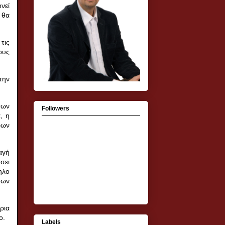
νεί
 θα
τις
ους
την
των
Followers
, η
ρων
αγή
σει
ηλο
των
ρια
έο.
Labels