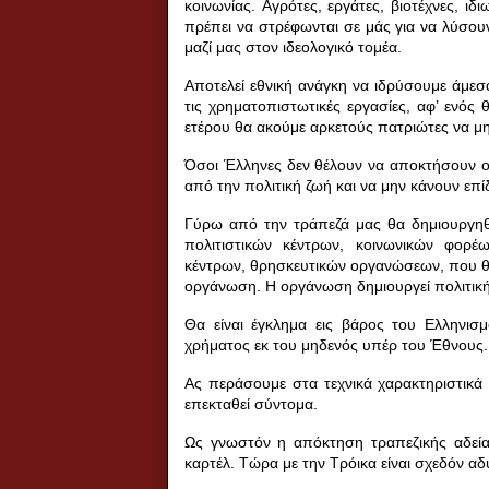
κοινωνίας.
Αγρότες, εργάτες, βιοτέχνες, ιδ
πρέπει να στρέφωνται σε μάς για να λύσου
μαζί μας στον ιδεολογικό τομέα.
Αποτελεί εθνική ανάγκη να ιδρύσουμε άμεσ
τις χρηματοπιστωτικές εργασίες, αφ’ ενός 
ετέρου θα ακούμε αρκετούς πατριώτες να μη
Όσοι Έλληνες δεν θέλουν να αποκτήσουν ο
από την πολιτική ζωή και να μην κάνουν επ
Γύρω από την τράπεζά μας θα δημιουργηθε
πολιτιστικών κέντρων, κοινωνικών φορέω
κέντρων, θρησκευτικών οργανώσεων, που θ
οργάνωση. Η οργάνωση δημιουργεί πολιτικ
Θα είναι έγκλημα εις βάρος του Ελληνισ
χρήματος εκ του μηδενός υπέρ του Έθνους.
Ας περάσουμε στα τεχνικά χαρακτηριστικά 
επεκταθεί σύντομα.
Ως γνωστόν η απόκτηση τραπεζικής αδεί
καρτέλ.
Τώρα με την Τρόικα είναι σχεδόν αδ