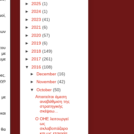
►
2025
(1)
►
2024
(1)
οί,
►
2023
(41)
►
2021
(6)
των
►
2020
(57)
►
2019
(6)
του
►
2018
(149)
 με
υμε
►
2017
(261)
▼
2016
(108)
►
December
(16)
ες.
γχο
►
November
(42)
▼
October
(50)
Απαιτείται άμεση
 με
αναβάθμιση της
στρατηγικής
σκέψεω...
και
Ο ΟΗΕ λειτουργεί
ως
σκλαβοπάζαρο
 θα
και ως εταιρεία