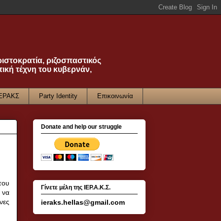
ριστοκρατία, ριζοσπαστικός
τική τέχνη του κυβερνάν,
ΙΕΡΑΚΣ
Party Identity
Επικοινωνία
Donate and help our struggle
του
Γίνετε μέλη της ΙΕΡ.Α.Κ.Σ.
 να
νες
ieraks.hellas@gmail.com