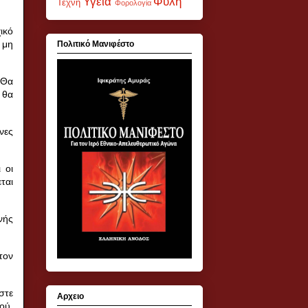
Υγεία
Φυλή
Τέχνη
Φορολογία
ικό
 μη
Πολιτικό Μανιφέστο
Θα
 θα
νες
 οι
ται
νής
τον
στε
Αρχειο
ού,