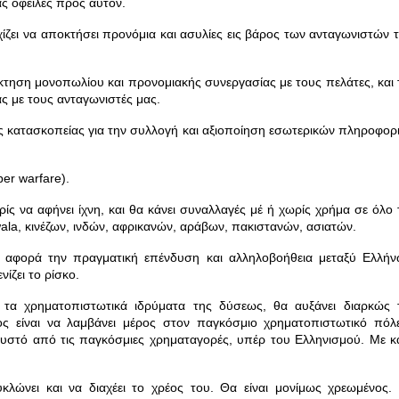
ας οφειλές προς αυτόν.
ίζει να αποκτήσει προνόμια και ασυλίες εις βάρος των ανταγωνιστών τ
κτηση μονοπωλίου και προνομιακής συνεργασίας με τους πελάτες, και 
 με τους ανταγωνιστές μας.
ής κατασκοπείας για την συλλογή και αξιοποίηση εσωτερικών πληροφορ
ber warfare
).
ρίς να αφήνει ίχνη, και θα κάνει συναλλαγές μέ ή χωρίς χρήμα σε όλο 
ala
, κινέζων, ινδών, αφρικανών, αράβων, πακιστανών, ασιατών.
 αφορά την πραγματική επένδυση και αλληλοβοήθεια μεταξύ Ελλήν
ίζει το ρίσκο.
 τα χρηματοπιστωτικά ιδρύματα της δύσεως, θα αυξάνει διαρκώς 
ς είναι να λαμβάνει μέρος στον παγκόσμιο χρηματοπιστωτικό πόλ
υστό από τις παγκόσμιες χρηματαγορές, υπέρ του Ελληνισμού. Με κ
κλώνει και να διαχέει το χρέος του.
Θα είναι μονίμως χρεωμένος.