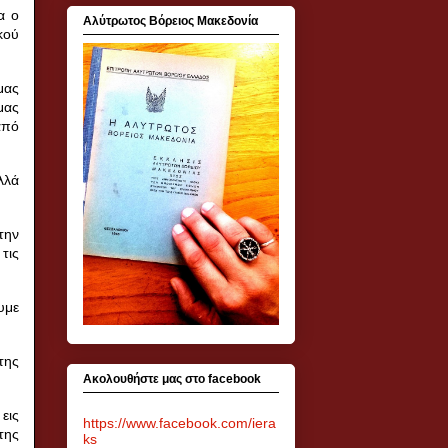
α ο
Αλύτρωτος Βόρειος Μακεδονία
κού
μας
μας
από
λλά
την
τις
υμε
της
Ακολουθήστε μας στο facebook
εις
https://www.facebook.com/iera
της
ks