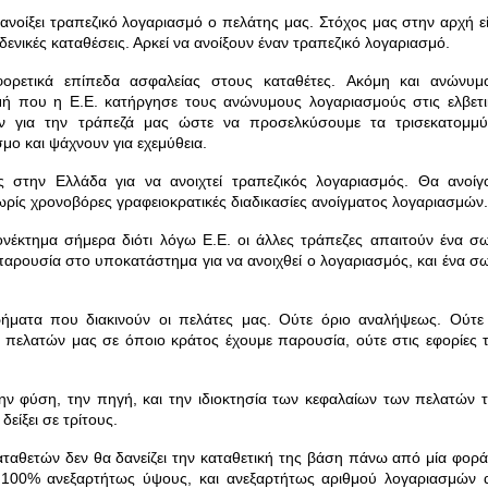
α ανοίξει τραπεζικό λογαριασμό ο πελάτης μας.
Στόχος μας στην αρχή εί
ενικές καταθέσεις. Αρκεί να ανοίξουν έναν τραπεζικό λογαριασμό.
φορετικά επίπεδα ασφαλείας στους καταθέτες.
Ακόμη και ανώνυμ
μή που η Ε.Ε. κατήργησε τους ανώνυμους λογαριασμούς στις ελβετι
όν για την τράπεζά μας ώστε να προσελκύσουμε τα τρισεκατομμύ
σμο και ψάχνουν για εχεμύθεια.
ος στην Ελλάδα για να ανοιχτεί τραπεζικός λογαριασμός.
Θα ανοίγ
Χωρίς χρονοβόρες γραφειοκρατικές διαδικασίες ανοίγματος λογαριασμών
ονέκτημα σήμερα διότι λόγω Ε.Ε. οι άλλες τράπεζες απαιτούν ένα σ
αρουσία στο υποκατάστημα για να ανοιχθεί ο λογαριασμός, και ένα σ
ρήματα που διακινούν οι πελάτες μας.
Ούτε όριο αναλήψεως. Ούτε
 πελατών μας σε όποιο κράτος έχουμε παρουσία, ούτε στις εφορίες 
ν φύση, την πηγή, και την ιδιοκτησία των κεφαλαίων των πελατών τ
είξει σε τρίτους.
αταθετών δεν θα δανείζει την καταθετική της βάση πάνω από μία φορ
 100% ανεξαρτήτως ύψους, και ανεξαρτήτως αριθμού λογαριασμών 