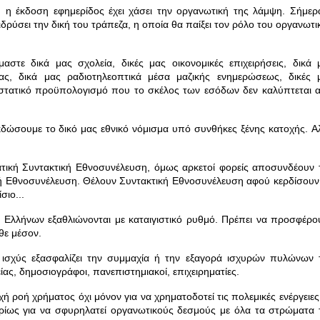
, η έκδοση εφημερίδος έχει χάσει την οργανωτική της λάμψη.
Σήμερ
δρύσει την δική του τράπεζα, η οποία θα παίξει τον ρόλο του οργανωτι
στε δικά μας σχολεία, δικές μας οικονομικές επιχειρήσεις, δικά 
είας, δικά μας ραδιοτηλεοπτικά μέσα μαζικής ενημερώσεως, δικές 
τατικό προϋπολογισμό που το σκέλος των εσόδων δεν καλύπτεται 
κδώσουμε το δικό μας εθνικό νόμισμα υπό συνθήκες ξένης κατοχής.
Α
τική Συντακτική Εθνοσυνέλευση, όμως αρκετοί φορείς αποσυνδέουν 
κή Εθνοσυνέλευση.
Θέλουν Συντακτική Εθνοσυνέλευση αφού κερδίσουν 
σιο...
 Ελλήνων εξαθλιώνονται με καταιγιστικό ρυθμό.
Πρέπει να προσφέρο
άθε μέσον.
κή ισχύς εξασφαλίζει την συμμαχία ή την εξαγορά ισχυρών πυλώνων 
ας, δημοσιογράφοι, πανεπιστημιακοί, επιχειρηματίες.
 ροή χρήματος όχι μόνον για να χρηματοδοτεί τις πολεμικές ενέργειες 
ρίως για να σφυρηλατεί οργανωτικούς δεσμούς με όλα τα στρώματα 