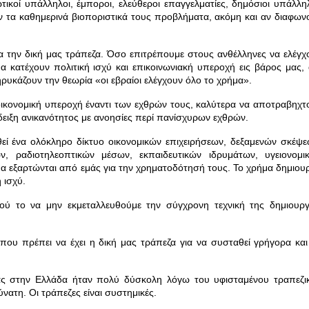
ιωτικοί υπάλληλοι, έμποροι, ελεύθεροι επαγγελματίες, δημόσιοι υπάλληλ
ν τα καθημερινά βιοποριστικά τους προβλήματα, ακόμη και αν διαφων
α την δική μας τράπεζα.
Όσο επιτρέπουμε στους ανθέλληνες να ελέγχ
θα κατέχουν πολιτική ισχύ και επικοινωνιακή υπεροχή εις βάρος μας, 
ρυκάζουν την θεωρία «οι εβραίοι ελέγχουν όλο το χρήμα».
ικονομική υπεροχή έναντι των εχθρών τους, καλύτερα να αποτραβηχτ
ίδειξη ανικανότητος με ανοησίες περί πανίσχυρων εχθρών.
ί ένα ολόκληρο δίκτυο οικονομικών επιχειρήσεων, δεξαμενών σκέψε
ν, ραδιοτηλεοπτικών μέσων, εκπαιδευτικών ιδρυμάτων, υγειονομι
α εξαρτώνται από εμάς για την χρηματοδότησή τους.
Το χρήμα δημιουρ
ή ισχύ.
μού το να μην εκμεταλλευθούμε την σύγχρονη τεχνική της δημιουργ
που πρέπει να έχει η δική μας τράπεζα για να συσταθεί γρήγορα και
ας στην Ελλάδα ήταν πολύ δύσκολη λόγω του υφισταμένου τραπεζι
ύνατη. Οι τράπεζες είναι συστημικές.