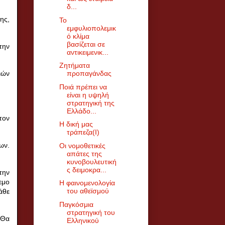
δ...
ης,
Το
εμφυλιοπολεμικ
ό κλίμα
βασίζεται σε
την
αντικειμενικ...
Ζητήματα
ιών
προπαγάνδας
Ποιά πρέπει να
είναι η υψηλή
στρατηγική της
Ελλάδο...
τον
Η δική μας
τράπεζα(Ι)
ων.
Οι νομοθετικές
απάτες της
κυνοβουλευτική
ς δειμοκρα...
την
εμο
Η φαινομενολογία
του αθεϊσμού
άθε
Παγκόσμια
στρατηγική του
 Θα
Ελληνικού