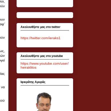
οι,
ούν
ουν
αφ’
Ακολουθήστε μας στο twitter
ούν
https://twitter.com/ieraks1
ως,
κών
Ακολουθήστε μας στο youtube
γεί
https://www.youtube.com/user/
heiraklitos
ίας
Ιφικράτης Αμυράς
 να
κού