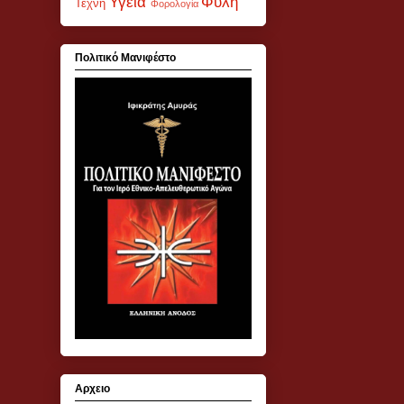
Υγεία
Φυλή
Τέχνη
Φορολογία
Πολιτικό Μανιφέστο
Αρχειο