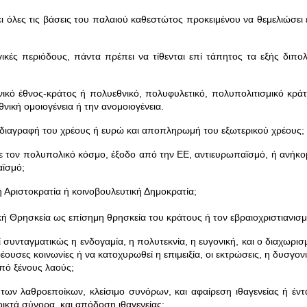
ι όλες τις βάσεις του παλαιού καθεστώτος προκειμένου να θεμελιώσει 
γικές περιόδους, πάντα πρέπει να τίθενται επί τάπητος τα εξής διπολ
ικό έθνος-κράτος ή πολυεθνικό, πολυφυλετικό, πολυπολιτισμικό κράτ
θνική ομοιογένεια ή την ανομοιογένεια.
 διαγραφή του χρέους ή ευρώ και αποπληρωμή του εξωτερικού χρέους;
 τον πολυπολικό κόσμο, έξοδο από την ΕΕ, αντιευρωπαϊσμό, ή ανήκο
αϊσμό;
ή Αριστοκρατία ή κοινοβουλευτική Δημοκρατία;
ή Θρησκεία ως επίσημη θρησκεία του κράτους ή τον εβραιοχριστιανισμ
συνταγματικώς η ενδογαμία, η πολυτεκνία, η ευγονική, και ο διαχωρισ
ουσες κοινωνίες ή να κατοχυρωθεί η επιμειξία, οι εκτρώσεις, η δυσγονι
πό ξένους λαούς;
ων λαθροεποίκων, κλείσιμο συνόρων, και αφαίρεση ιθαγενείας ή έντ
ικτά σύνορα, και απόδοση ιθαγενείας;