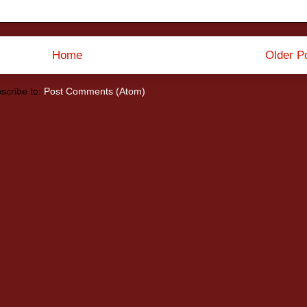
Home
Older P
scribe to:
Post Comments (Atom)