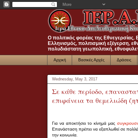
Ο πολιτικός φορέας της Εθνεγερσίας.
Ελληνισμός, πολιτισμική εξέγερση, εθ
πολυδιάστατη γεωπολιτική, εθνοφυλε
Αρχική
Βασικές Αρχές
Δράσεις
Wednesday, May 3, 2017
Σε κάθε περίοδο, επαναστατ
επιφάνεια τα θεμελιώδη ζ
Για να αποκτήσει το κίνημά μας
συγκρουσι
Επανάσταση πρέπει να εξαπλωθεί σε πολλές
την κοινωνία.