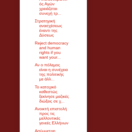
ός Αγών
χρειάζεται
συνεχή τρ...
Στρατηγική
ανασχέσεως
έναντι της
Δύσεως
Reject democracy
and human
rights if you
want your...
Αν ο πόλεμος
είναι η συνέχεια
της πολιτικής
με άλλ...
Το κατοχικό
καθεστώς
ξεκίνησε μαζικές
διώξεις σε χ...
Ανοικτή επιστολή
προς τις
μελλοντικές
γενεές Ελλήνων
Ασύμμετρη