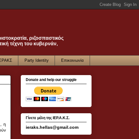
ριστοκρατία, ριζοσπαστικός
τική τέχνη του κυβερνάν,
ΙΕΡΑΚΣ
Party Identity
Επικοινωνία
Donate and help our struggle
Γίνετε μέλη της ΙΕΡ.Α.Κ.Σ.
, η
ieraks.hellas@gmail.com
ούν