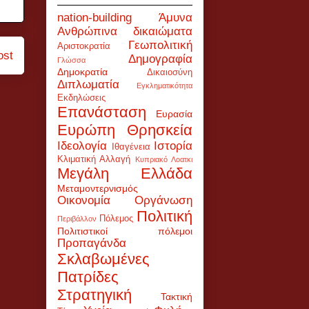
nation-building
Άμυνα
Ανθρώπινα δικαιώματα
Γεωπολιτική
Αριστοκρατία
ost
Δημογραφία
Γλώσσα
Δημοκρατία
Δικαιοσύνη
Διπλωματία
Εγκληματικότητα
Εκδηλώσεις
Επανάσταση
Ευρασία
Ευρώπη
Θρησκεία
Ιδεολογία
Ιστορία
Ιθαγένεια
Κλιματική Αλλαγή
Κυπριακό
Λοατκι
Μεγάλη Ελλάδα
Μεταμοντερνισμός
Οικονομία
Οργάνωση
Πολιτική
Πόλεμος
Περιβάλλον
Πολιτιστικοί πόλεμοι
Προπαγάνδα
Σκλαβωμένες
Πατρίδες
Στρατηγική
Τακτική