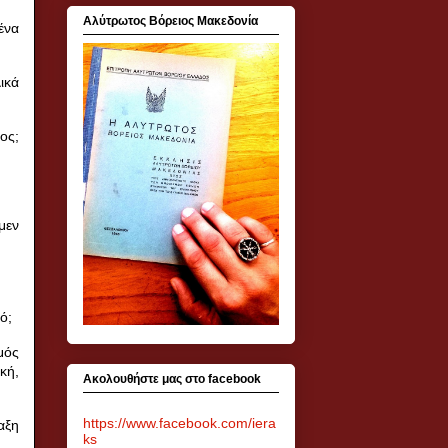
Αλύτρωτος Βόρειος Μακεδονία
ένα
ικά
ος;
μεν
ό;
μός
κή,
Ακολουθήστε μας στο facebook
https://www.facebook.com/iera
αξη
ks